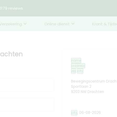
179 reviews
Verzekering
Online dienst
Krant & Tijds
rachten
name
address
zip
city
Bewegingscentrum Drach
Sportlaan 2
9203 NW Drachten
,
06-08-2026
city