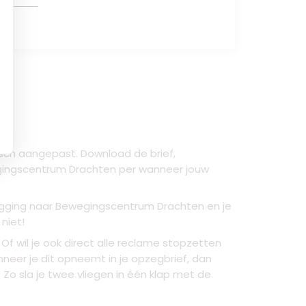
sch aangepast. Download de brief,
egingscentrum Drachten per wanneer jouw
gging naar Bewegingscentrum Drachten
en je
niet!
f wil je ook direct alle reclame stopzetten
eer je dit opneemt in je opzegbrief, dan
 sla je twee vliegen in één klap met de