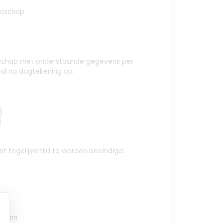
atschap
aatschap met onderstaande gegevens per
id na dagtekening op.
y
t tegelijkertijd te worden beëindigd.
oegen