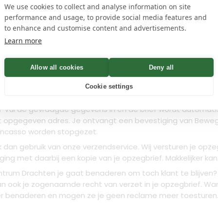
We use cookies to collect and analyse information on site
name
performance and usage, to provide social media features and
to enhance and customise content and advertisements.
Controleren
Learn more
Allow all cookies
Deny all
n
Cookie settings
? Vul de gevraagde gegevens in en de brief wordt automati
het opgegeven adres. Je ontvangt een bevestiging van Bew
ncasso worden stopgezet.
k dan gebruik van onze verzendservice. Wij versturen je
opze
ng met daarbij een kopie van je opzegbrief. Makkelijker kan 
rum Drachten je gaat benaderen om toch klant te blijven? O
ook je zogenaamde recht van verzet in je opzegbrief. Wann
benaderen en mogen ze je geen reclame meer toesturen. Zo