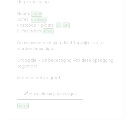
dagtekening op.
Naam:
name
Adres:
address
Postcode + plaats:
zip
city
E-mailadres:
email
De incassomachtiging dient tegelijkertijd te
worden beëindigd.
Graag zie ik de bevestiging van deze opzegging
tegemoet.
Met vriendelijke groet,
edit
Handtekening toevoegen
name