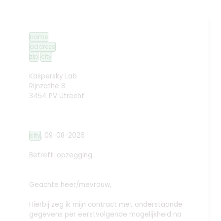
name
address
zip
city
Kaspersky Lab
Rijnzathe 8
3454 PV Utrecht
,
09-08-2026
city
Betreft: opzegging
Geachte heer/mevrouw,
Hierbij zeg ik mijn contract met onderstaande
gegevens per eerstvolgende mogelijkheid na