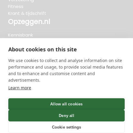
Fitness
Krant & tijdschrift
Opzeggen.nl
Kennisbank
FAQ
Beoordelingen
About cookies on this site
Blog
We use cookies to collect and analyse information on site
Meteen opzeggen
performance and usage, to provide social media features
and to enhance and customise content and
advertisements.
Zoeken..
Learn more
719 opzeggingen afgelopen 30 dagen - 3.666.347
group
Allow all cookies
opzeggingen in totaal
Deny all
Cookie settings
GreenOnline BV Gebruiksvoorwaarden