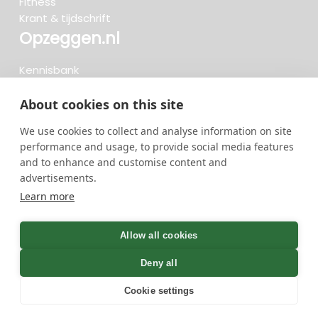
Fitness
Krant & tijdschrift
Opzeggen.nl
Kennisbank
FAQ
Beoordelingen
About cookies on this site
Blog
We use cookies to collect and analyse information on site
Meteen opzeggen
performance and usage, to provide social media features
and to enhance and customise content and
advertisements.
Zoeken..
Learn more
736 opzeggingen afgelopen 30 dagen - 3.666.127
group
Allow all cookies
opzeggingen in totaal
Deny all
Cookie settings
GreenOnline BV Gebruiksvoorwaarden