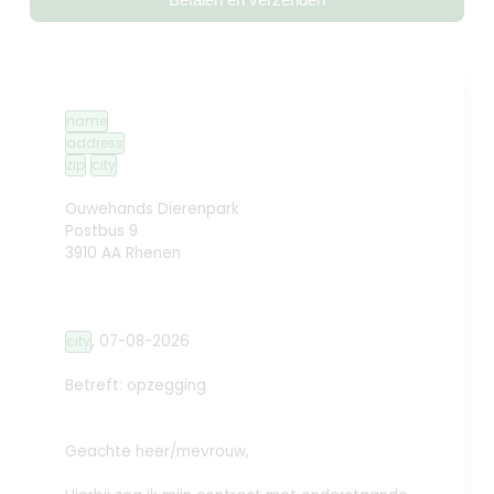
name
address
zip
city
Ouwehands Dierenpark
Postbus 9
3910 AA Rhenen
,
07-08-2026
city
Betreft: opzegging
Geachte heer/mevrouw,