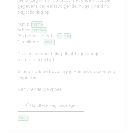
Hierbij zeg ik mijn contract met onderstaande
gegevens per eerstvolgende mogelijkheid na
dagtekening op.
Naam:
name
Adres:
address
Postcode + plaats:
zip
city
E-mailadres:
email
De incassomachtiging dient tegelijkertijd te
worden beëindigd.
Graag zie ik de bevestiging van deze opzegging
tegemoet.
Met vriendelijke groet,
edit
Handtekening toevoegen
name