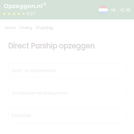
login
menu
- NL
★★★★★
9.07
Parship
Home
Overig
Direct Parship opzeggen
Voor- en achternaam
Straatnaam en huisnummer
Postcode