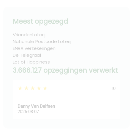
Meest opgezegd
VriendenLoterij
Nationale Postcode Loterij
ENRA verzekeringen
De Telegraaf
Lot of Happiness
3.666.127 opzeggingen verwerkt
★★★★★
★
10
Danny Van Dalfsen
Pee
2026-08-07
202