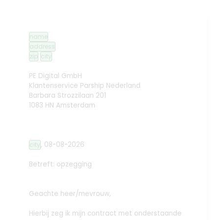
name
address
zip
city
PE Digital GmbH
Klantenservice Parship Nederland
Barbara Strozzilaan 201
1083 HN Amsterdam
,
08-08-2026
city
Betreft: opzegging
Geachte heer/mevrouw,
Hierbij zeg ik mijn contract met onderstaande