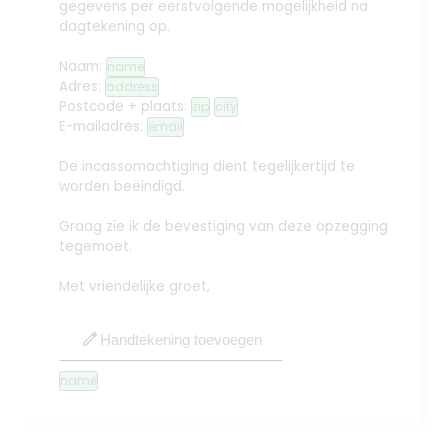
gegevens per eerstvolgende mogelijkheid na
dagtekening op.
Naam:
name
Adres:
address
Postcode + plaats:
zip
city
E-mailadres:
email
De incassomachtiging dient tegelijkertijd te
worden beëindigd.
Graag zie ik de bevestiging van deze opzegging
tegemoet.
Met vriendelijke groet,
edit
Handtekening toevoegen
name