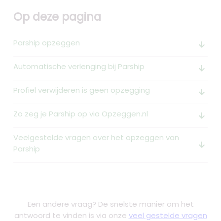
Op deze pagina
Parship opzeggen
arrow_downward_alt
Automatische verlenging bij Parship
arrow_downward_alt
Profiel verwijderen is geen opzegging
arrow_downward_alt
Zo zeg je Parship op via Opzeggen.nl
arrow_downward_alt
Veelgestelde vragen over het opzeggen van
arrow_downward_alt
Parship
Een andere vraag? De snelste manier om het
antwoord te vinden is via onze
veel gestelde vragen