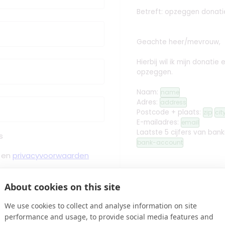
Betreft: opzeggen donati
Geachte heer/mevrouw,
Hierbij wil ik mijn donati
opzeggen.
Naam:
name
Adres:
address
Postcode + plaats:
zip
cit
E-mailadres:
email
Laatste 5 cijfers van ban
s
bank-account
en
privacyvoorwaarden
Met vriendelijke groet,
About cookies on this site
 Bevestiging binnen Minuten
We use cookies to collect and analyse information on site
edit
Handtekening toev
performance and usage, to provide social media features and