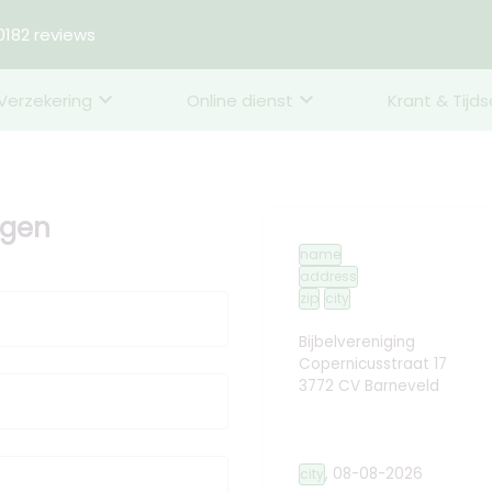
182 reviews
Verzekering
Online dienst
Krant & Tijds
ggen
name
address
zip
city
Bijbelvereniging
Copernicusstraat 17
3772 CV Barneveld
,
08-08-2026
city