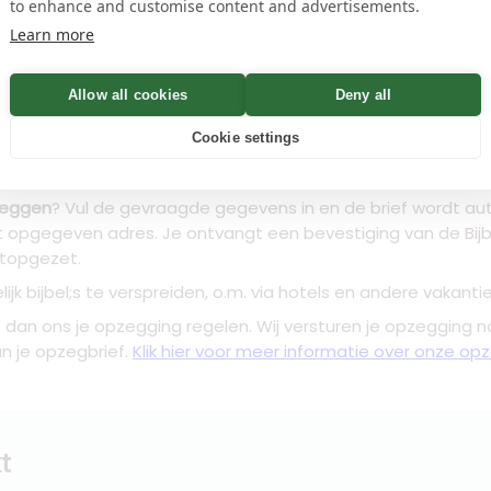
to enhance and customise content and advertisements.
name
Learn more
Controleren
Allow all cookies
Deny all
n
Cookie settings
zeggen
? Vul de gevraagde gegevens in en de brief wordt a
t opgegeven adres. Je ontvangt een bevestiging van de Bijb
stopgezet.
ijk bijbel;s te verspreiden, o.m. via hotels en andere vakanti
t dan ons je opzegging regelen. Wij versturen je opzegging n
an je opzegbrief.
Klik hier voor meer informatie over onze op
t