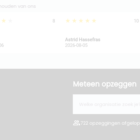
 houden van ons
★★★
★★★★★
8
10
Astrid Hassefras
06
2026-08-05
Meteen opzeggen
group
722 opzeggingen afgelope