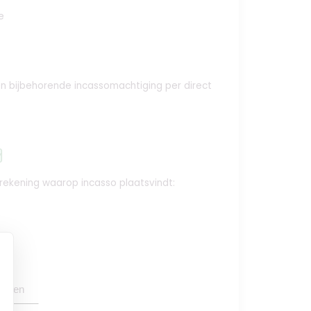
e
e en bijbehorende incassomachtiging per direct
y
krekening waarop incasso plaatsvindt:
oegen