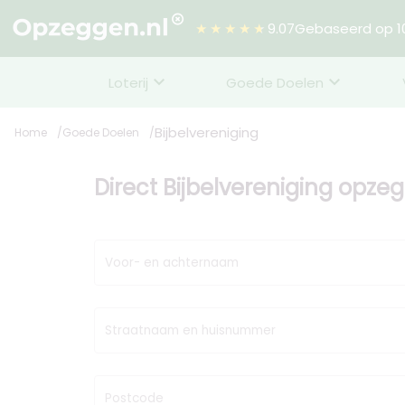
★★★★★
9.07
Gebaseerd op 10
Loterij
Goede Doelen
Bijbelvereniging
Home
Goede Doelen
Direct Bijbelvereniging opze
Voor- en achternaam
Straatnaam en huisnummer
Postcode