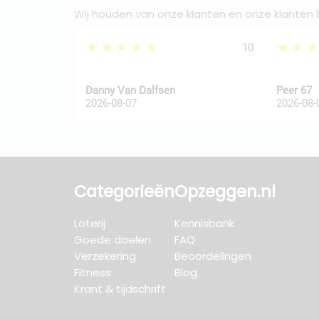
Wij houden van onze klanten en onze klanten
★★★★★
★★
10
Danny Van Dalfsen
Peer 67
2026-08-07
2026-08-
Categorieën
Opzeggen.nl
Loterij
Kennisbank
Goede doelen
FAQ
Verzekering
Beoordelingen
Fitness
Blog
Krant & tijdschrift