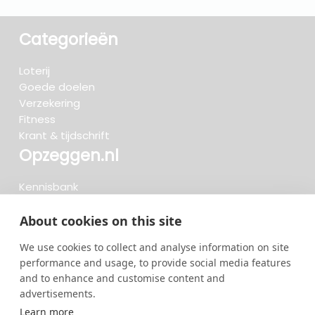
Categorieën
Loterij
Goede doelen
Verzekering
Fitness
Krant & tijdschrift
Opzeggen.nl
Kennisbank
FAQ
Beoordelingen
About cookies on this site
Blog
We use cookies to collect and analyse information on site
Meteen opzeggen
performance and usage, to provide social media features
and to enhance and customise content and
advertisements.
Zoeken..
Learn more