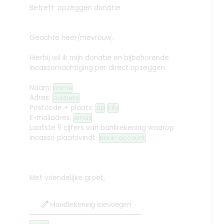
Betreft: opzeggen donatie
Geachte heer/mevrouw,
Hierbij wil ik mijn donatie en bijbehorende
incassomachtiging per direct opzeggen.
Naam:
name
Adres:
address
Postcode + plaats:
zip
city
E-mailadres:
email
Laatste 5 cijfers van bankrekening waarop
incasso plaatsvindt:
bank-account
Met vriendelijke groet,
edit
Handtekening toevoegen