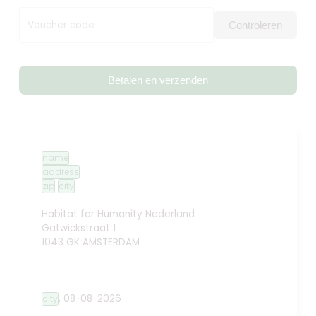
Voucher code
Controleren
Betalen en verzenden
name
address
zip
city
Habitat for Humanity Nederland
Gatwickstraat 1
1043 GK AMSTERDAM
,
08-08-2026
city