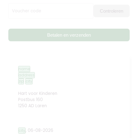
Voucher code
Controleren
Betalen en verzenden
name
address
zip
city
Hart voor Kinderen
Postbus 160
1250 AD Laren
,
06-08-2026
city