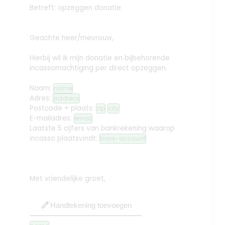
Betreft: opzeggen donatie
Geachte heer/mevrouw,
Hierbij wil ik mijn donatie en bijbehorende
incassomachtiging per direct opzeggen.
Naam:
name
Adres:
address
Postcode + plaats:
zip
city
E-mailadres:
email
Laatste 5 cijfers van bankrekening waarop
incasso plaatsvindt:
bank-account
Met vriendelijke groet,
edit
Handtekening toevoegen