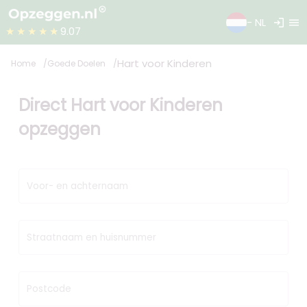
login
menu
- NL
★★★★★
9.07
Hart voor Kinderen
Home
Goede Doelen
Direct Hart voor Kinderen
opzeggen
Voor- en achternaam
Straatnaam en huisnummer
Postcode