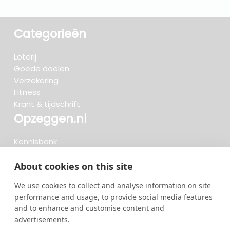
Categorieën
Loterij
Goede doelen
Verzekering
Fitness
Krant & tijdschrift
Opzeggen.nl
Kennisbank
FAQ
Beoordelingen
About cookies on this site
Blog
We use cookies to collect and analyse information on site
Meteen opzeggen
performance and usage, to provide social media features
and to enhance and customise content and
advertisements.
Zoeken..