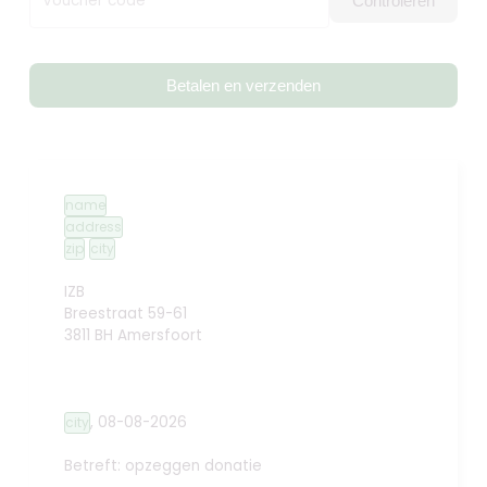
Voucher code
Controleren
Betalen en verzenden
name
address
zip
city
IZB
Breestraat 59-61
3811 BH Amersfoort
,
08-08-2026
city
Betreft: opzeggen donatie