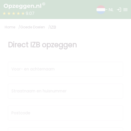
login
menu
- NL
★★★★★
9.07
IZB
Home
Goede Doelen
Direct IZB opzeggen
Voor- en achternaam
Straatnaam en huisnummer
Postcode