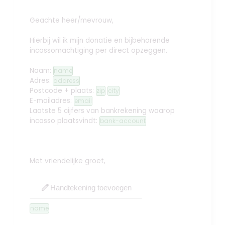
Geachte heer/mevrouw,
Hierbij wil ik mijn donatie en bijbehorende
incassomachtiging per direct opzeggen.
Naam:
name
Adres:
address
Postcode + plaats:
zip
city
E-mailadres:
email
Laatste 5 cijfers van bankrekening waarop
incasso plaatsvindt:
bank-account
Met vriendelijke groet,
edit
Handtekening toevoegen
name