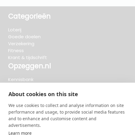
Categorieën
Loterij
Goede doelen
Verzekering
Fitness
Krant & tijdschrift
Opzeggen.nl
Kennisbank
FAQ
Beoordelingen
About cookies on this site
Blog
We use cookies to collect and analyse information on site
Meteen opzeggen
performance and usage, to provide social media features
and to enhance and customise content and
advertisements.
Zoeken..
Learn more