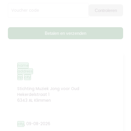
Voucher code
Controleren
Betalen en verzenden
name
address
zip
city
Stichting Muziek Jong voor Oud
Hekerdelstraat 1
6343 AL Klimmen
,
09-08-2026
city