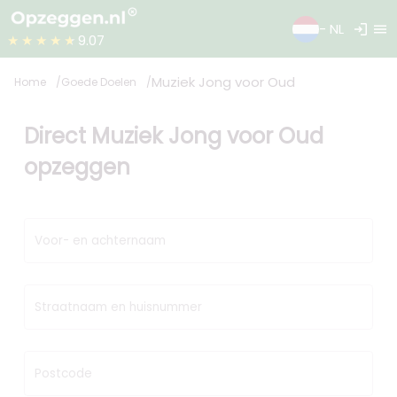
login
menu
- NL
★★★★★
9.07
Muziek Jong voor Oud
Home
Goede Doelen
Direct Muziek Jong voor Oud
opzeggen
Voor- en achternaam
Straatnaam en huisnummer
Postcode