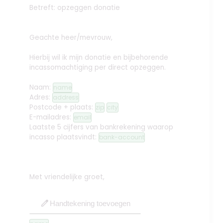
Betreft: opzeggen donatie
Geachte heer/mevrouw,
Hierbij wil ik mijn donatie en bijbehorende
incassomachtiging per direct opzeggen.
Naam:
name
Adres:
address
Postcode + plaats:
zip
city
E-mailadres:
email
Laatste 5 cijfers van bankrekening waarop
incasso plaatsvindt:
bank-account
Met vriendelijke groet,
edit
Handtekening toevoegen