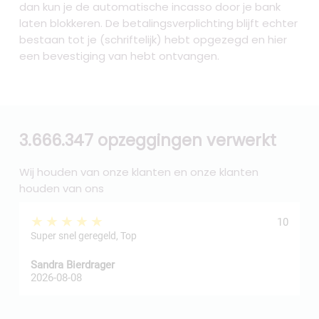
dan kun je de automatische incasso door je bank
laten blokkeren. De betalingsverplichting blijft echter
bestaan tot je (schriftelijk) hebt opgezegd en hier
een bevestiging van hebt ontvangen.
3.666.347 opzeggingen verwerkt
Wij houden van onze klanten en onze klanten
houden van ons
★★★★★
10
Super snel geregeld, Top
Sandra Bierdrager
f
2026-08-08
2