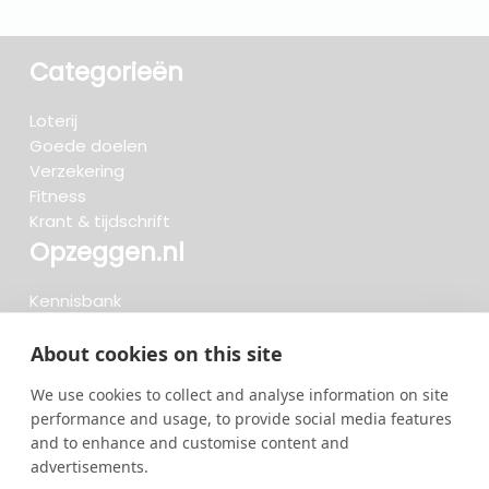
Categorieën
Loterij
Goede doelen
Verzekering
Fitness
Krant & tijdschrift
Opzeggen.nl
Kennisbank
FAQ
Beoordelingen
About cookies on this site
Blog
We use cookies to collect and analyse information on site
Meteen opzeggen
performance and usage, to provide social media features
and to enhance and customise content and
advertisements.
Zoeken..