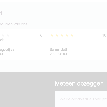
t
 houden van ons
★★★
★★★★★
6
10
geld
legooij van
Samer Jatl
03
2026-08-03
Meteen opzeggen