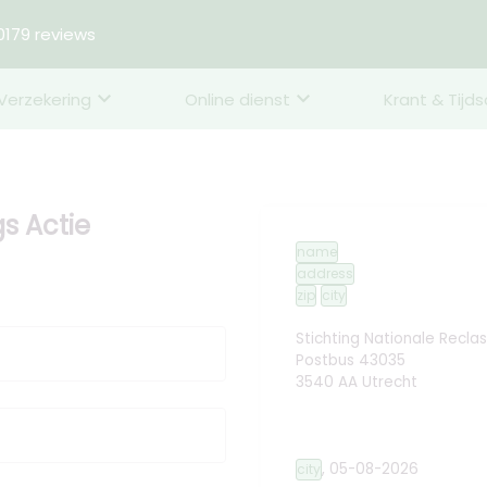
179 reviews
Verzekering
Online dienst
Krant & Tijds
s Actie
name
address
zip
city
Stichting Nationale Reclas
Postbus 43035
3540 AA Utrecht
,
05-08-2026
city