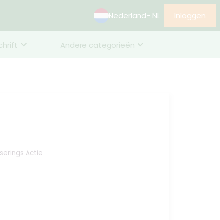
Nederland
- NL
Inloggen
chrift
Andere categorieën
serings Actie