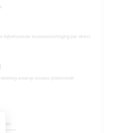
e
e en bijbehorende incassomachtiging per direct
y
krekening waarop incasso plaatsvindt:
oegen