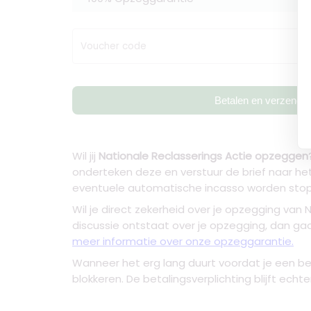
Voucher code
Betalen en verzende
Wil jij
Nationale Reclasserings Actie opzeggen
onderteken deze en verstuur de brief naar h
eventuele automatische incasso worden sto
Wil je direct zekerheid over je
opzegging van N
discussie ontstaat over je opzegging, dan gaa
meer informatie over onze opzeggarantie.
Wanneer het erg lang duurt voordat je een bev
blokkeren. De betalingsverplichting blijft ech