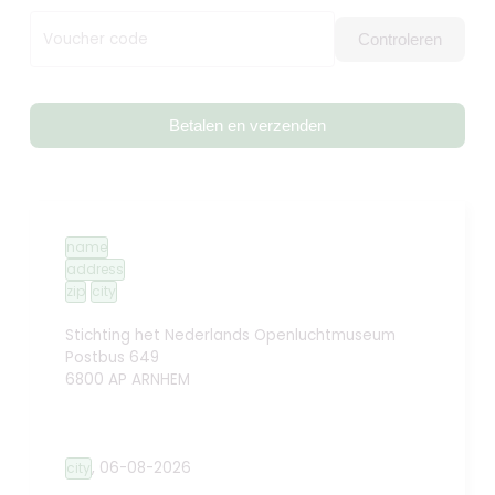
Voucher code
Controleren
Betalen en verzenden
name
address
zip
city
Stichting het Nederlands Openluchtmuseum
Postbus 649
6800 AP ARNHEM
,
06-08-2026
city