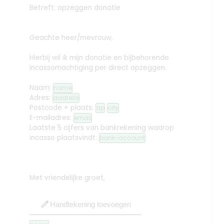
Betreft: opzeggen donatie
Geachte heer/mevrouw,
Hierbij wil ik mijn donatie en bijbehorende
incassomachtiging per direct opzeggen.
Naam:
name
Adres:
address
Postcode + plaats:
zip
city
E-mailadres:
email
Laatste 5 cijfers van bankrekening waarop
incasso plaatsvindt:
bank-account
Met vriendelijke groet,
edit
Handtekening toevoegen