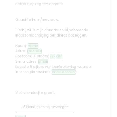
Betreft: opzeggen donatie
Geachte heer/mevrouw,
Hierbij wil ik mijn donatie en bijbehorende
incassomachtiging per direct opzeggen.
Naam:
name
Adres:
address
Postcode + plaats:
zip
city
E-mailadres:
email
Laatste 5 cijfers van bankrekening waarop
incasso plaatsvindt:
bank-account
Met vriendelijke groet,
edit
Handtekening toevoegen