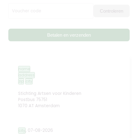
Voucher code
Controleren
Betalen en verzenden
name
address
zip
city
Stichting Artsen voor Kinderen
Postbus 75751
1070 AT Amsterdam
,
07-08-2026
city