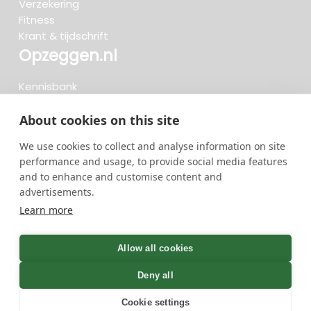
Verzekering
Fitness
Krant & tijdschrift
Opzeggen.nl
Kennisbank
FAQ
Beoordelingen
About cookies on this site
Blog
We use cookies to collect and analyse information on site
Meteen opzeggen
performance and usage, to provide social media features
and to enhance and customise content and
advertisements.
Zoeken..
Learn more
736 opzeggingen afgelopen 30 dagen - 3.666.127
group
Allow all cookies
opzeggingen in totaal
Deny all
Cookie settings
GreenOnline BV Gebruiksvoorwaarden