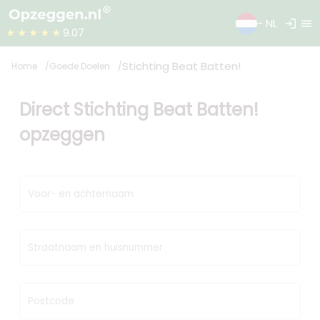
login
menu
- NL
★★★★★
9.07
Stichting Beat Batten!
Home
Goede Doelen
Direct Stichting Beat Batten!
opzeggen
Voor- en achternaam
Straatnaam en huisnummer
Postcode