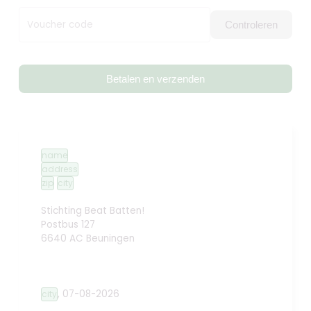
Voucher code
Controleren
Betalen en verzenden
name
address
zip
city
Stichting Beat Batten!
Postbus 127
6640 AC Beuningen
,
07-08-2026
city