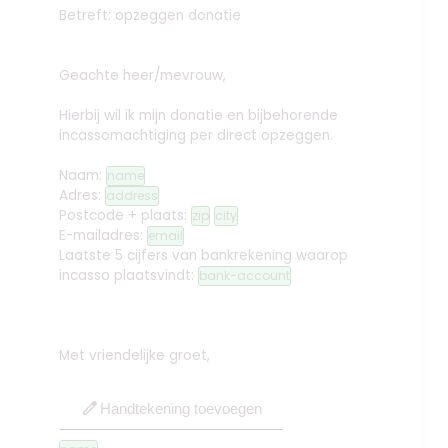
Betreft: opzeggen donatie
Geachte heer/mevrouw,
Hierbij wil ik mijn donatie en bijbehorende
incassomachtiging per direct opzeggen.
Naam:
name
Adres:
address
Postcode + plaats:
zip
city
E-mailadres:
email
Laatste 5 cijfers van bankrekening waarop
incasso plaatsvindt:
bank-account
Met vriendelijke groet,
edit
Handtekening toevoegen