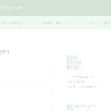
179 reviews
Verzekering
Online dienst
Krant & Tijds
ggen
name
address
zip
city
Stichting SALEK
De Hulle 15
7421 EC Deventer
,
06-08-2026
city