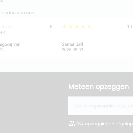
 houden van ons
★★★
★★★★★
6
10
geld
legooij van
Samer Jatl
03
2026-08-03
Meteen opzeggen
group
734 opzeggingen afgelope