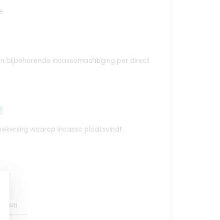
e
e en bijbehorende incassomachtiging per direct
y
krekening waarop incasso plaatsvindt:
oegen