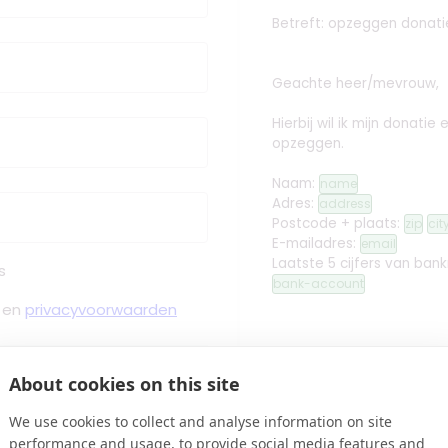
Betreft: opzeggen donati
Geachte heer/mevrouw,
Hierbij wil ik mijn donati
opzeggen.
Naam:
name
Adres:
address
Postcode + plaats:
zip
cit
E-mailadres:
email
Laatste 5 cijfers van ban
s
bank-account
en
privacyvoorwaarden
Met vriendelijke groet,
About cookies on this site
toor gaan, inclusief PostNL
edit
Handtekening toev
We use cookies to collect and analyse information on site
performance and usage, to provide social media features and