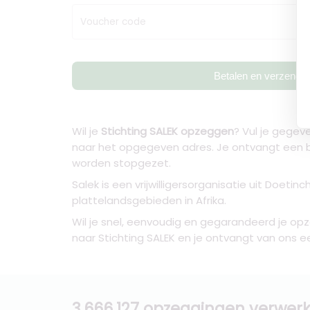
Voucher code
Betalen en verzende
Wil je
Stichting SALEK opzeggen
? Vul je gegev
naar het opgegeven adres. Je ontvangt een b
worden stopgezet.
Salek is een vrijwilligersorganisatie uit Doet
plattelandsgebieden in Afrika.
Wil je snel, eenvoudig en gegarandeerd je op
naar Stichting SALEK en je ontvangt van ons ee
3.666.127 opzeggingen verwerk