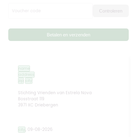
Voucher code
Controleren
Betalen en verzenden
name
address
zip
city
Stichting Vrienden van Estrela Nova
Bosstraat 119
3971 XC Driebergen
,
09-08-2026
city