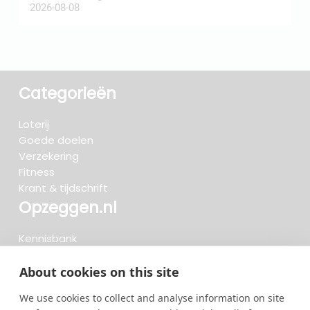
2026-08-08
2
Categorieën
Loterij
Goede doelen
Verzekering
Fitness
Krant & tijdschrift
Opzeggen.nl
Kennisbank
FAQ
Beoordelingen
About cookies on this site
Blog
We use cookies to collect and analyse information on site
Meteen opzeggen