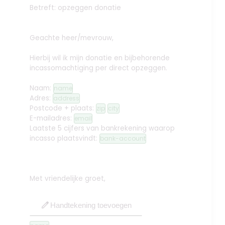
Betreft: opzeggen donatie
Geachte heer/mevrouw,
Hierbij wil ik mijn donatie en bijbehorende
incassomachtiging per direct opzeggen.
Naam:
name
Adres:
address
Postcode + plaats:
zip
city
E-mailadres:
email
Laatste 5 cijfers van bankrekening waarop
incasso plaatsvindt:
bank-account
Met vriendelijke groet,
edit
Handtekening toevoegen