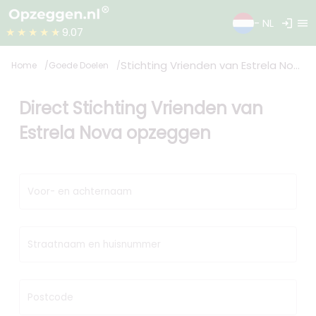
login
menu
- NL
★★★★★
9.07
Stichting Vrienden van Estrela Nova
Home
Goede Doelen
Direct Stichting Vrienden van
Estrela Nova opzeggen
Voor- en achternaam
Straatnaam en huisnummer
Postcode