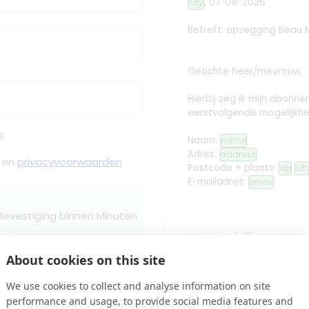
,
07-08-2026
city
Betreft: opzegging
Beau 
Geachte heer/mevrouw,
Hierbij zeg ik mijn abon
eerstvolgende mogelijkhe
s
Naam:
name
Adres:
address
en
privacyvoorwaarden
Postcode + plaats:
zip
cit
E-mailadres:
email
 Bevestiging binnen Minuten
Met vriendelijke groet,
About cookies on this site
edit
Handtekening toev
Controleren
We use cookies to collect and analyse information on site
performance and usage, to provide social media features and
name