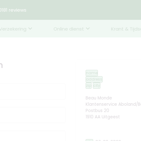
181 reviews
Verzekering
Online dienst
Krant & Tijds
n
name
address
zip
city
Beau Monde
Klantenservice Aboland/
Postbus 20
1910 AA Uitgeest