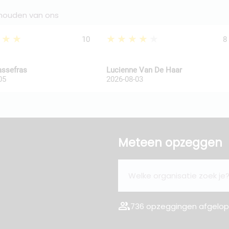
 houden van ons
★★★
★★★★★
10
8
assefras
Lucienne Van De Haar
05
2026-08-03
Meteen opzeggen
group
736 opzeggingen afgelope