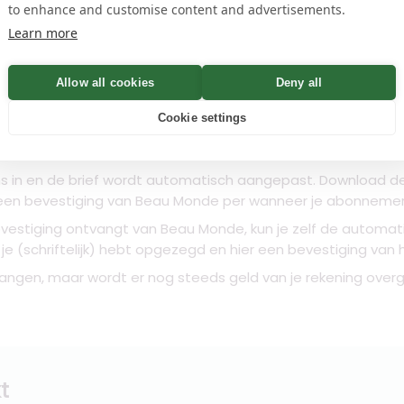
to enhance and customise content and advertisements.
n
Learn more
Allow all cookies
Deny all
, beauty en fashion.
Cookie settings
nde abonnement altijd maandelijks opzegbaar. Hou bij het sc
s in en de brief wordt automatisch aangepast. Download de 
een bevestiging van Beau Monde per wanneer je abonneme
vestiging ontvangt van Beau Monde, kun je zelf de automati
t je (schriftelijk) hebt opgezegd en hier een bevestiging va
angen, maar wordt er nog steeds geld van je rekening overg
t