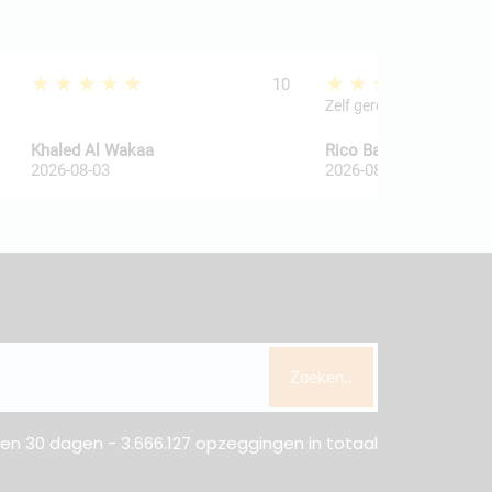
★★★★★
★★★★★
10
Zelf geregeld
Khaled Al Wakaa
Rico Ballegooij van
2026-08-03
2026-08-03
Zoeken..
n 30 dagen - 3.666.127 opzeggingen in totaal