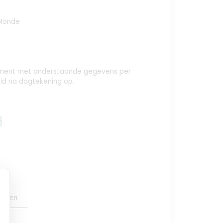
Monde
nement met onderstaande gegevens per
id na dagtekening op.
y
oegen