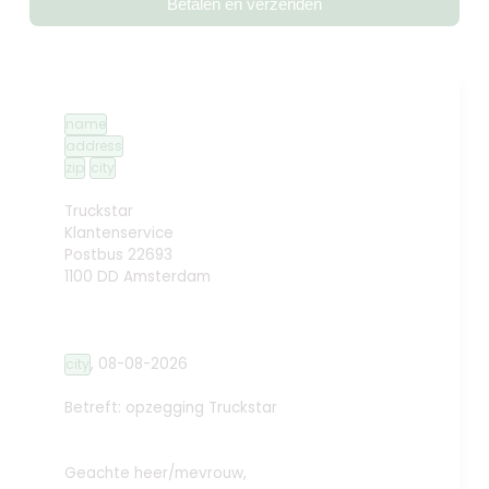
Betalen en verzenden
name
address
zip
city
Truckstar
Klantenservice
Postbus 22693
1100 DD Amsterdam
,
08-08-2026
city
Betreft: opzegging
Truckstar
Geachte heer/mevrouw,