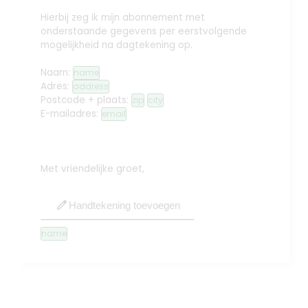
Hierbij zeg ik mijn abonnement met
onderstaande gegevens per eerstvolgende
mogelijkheid na dagtekening op.
Naam:
name
Adres:
address
Postcode + plaats:
zip
city
E-mailadres:
email
Met vriendelijke groet,
edit
Handtekening toevoegen
name