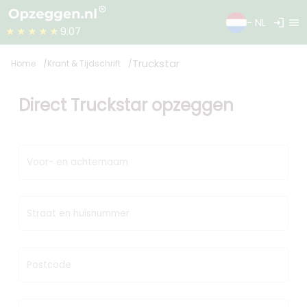
login
menu
- NL
★★★★★
9.07
Truckstar
Home
Krant & Tijdschrift
Direct Truckstar opzeggen
Voor- en achternaam
Straat en huisnummer
Postcode