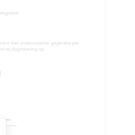
 Magazine
nement met onderstaande gegevens per
id na dagtekening op.
y
oegen