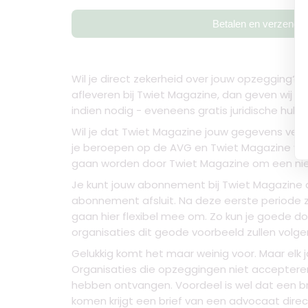
Betalen en verzende
Wil je direct zekerheid over jouw opzegging? 
afleveren bij Twiet Magazine, dan geven wij jo
indien nodig - eveneens gratis juridische hulp 
Wil je dat Twiet Magazine jouw gegevens verw
je beroepen op de AVG en Twiet Magazine vrag
gaan worden door Twiet Magazine om een nie
Je kunt jouw abonnement bij Twiet Magazine a
abonnement afsluit. Na deze eerste periode 
gaan hier flexibel mee om. Zo kun je goede d
organisaties dit geode voorbeeld zullen volge
Gelukkig komt het maar weinig voor. Maar elk
Organisaties die opzeggingen niet accepteren
hebben ontvangen. Voordeel is wel dat een b
komen krijgt een brief van een advocaat direc