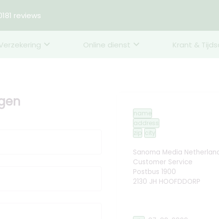
181 reviews
Verzekering
Online dienst
Krant & Tijds
ggen
name
address
zip
city
Sanoma Media Netherland
Customer Service
Postbus 1900
2130 JH HOOFDDORP