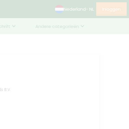
Nederland
- NL
Inloggen
chrift
Andere categorieën
s B.V.