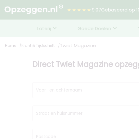
★★★★★
9.07
Gebaseerd op 10
Loterij
Goede Doelen
Twiet Magazine
Home
Krant & Tijdschrift
Direct Twiet Magazine opze
Voor- en achternaam
Straat en huisnummer
Postcode