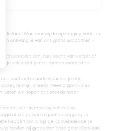
n Nederland. Wanneer wij de opzegging voor jou
is en ontvang je van ons gratis support en -
e gebruikmaken van jouw Recht van Verzet of
t je zeker dat je niet meer benaderd zal
n een contractperiode wanneer je een
 opzegtermijn. Steeds meer organisaties
gen. Laten we hopen dat steeds meer
advocaat voor in moeten schakelen.
gezegd of die beweren geen opzegging te
eite hebben om langs de klantenservice te
ulp bieden wij gratis aan onze gebruikers aan.