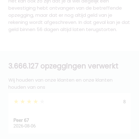
Het kan ook zo zijn dat je al wel degelijk een
bevestiging hebt ontvangen van de betreffende
opzegging, maar dat er nog altijd geld van je
rekening wordt afgeschreven. In dat geval kan je dat
geld binnen 56 dagen altijd laten terugstorten.
3.666.127 opzeggingen verwerkt
Wij houden van onze klanten en onze klanten
houden van ons
★★★★★
8
Peer 67
A
2026-08-06
2