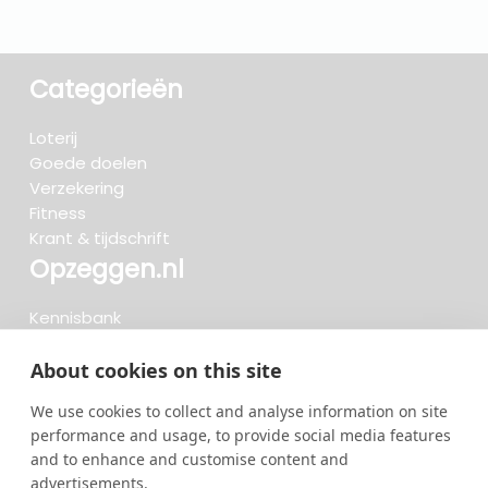
Categorieën
Loterij
Goede doelen
Verzekering
Fitness
Krant & tijdschrift
Opzeggen.nl
Kennisbank
FAQ
Beoordelingen
About cookies on this site
Blog
We use cookies to collect and analyse information on site
Meteen opzeggen
performance and usage, to provide social media features
and to enhance and customise content and
advertisements.