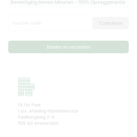
Bevestiging binnen Minuten – 100% Opzeggarantie
Voucher code
Controleren
Betalen en verzenden
name
address
zip
city
Fit for Free
t.a.v. Afdeling Klantenservice
Paalbergweg 2-4
1105 AG Amsterdam