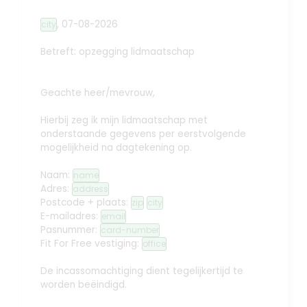
,
07-08-2026
city
Betreft: opzegging lidmaatschap
Geachte heer/mevrouw,
Hierbij zeg ik mijn lidmaatschap met
onderstaande gegevens per eerstvolgende
mogelijkheid na dagtekening op.
Naam:
name
Adres:
address
Postcode + plaats:
zip
city
E-mailadres:
email
Pasnummer:
card-number
Fit For Free vestiging:
office
De incassomachtiging dient tegelijkertijd te
worden beëindigd.