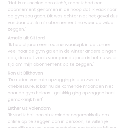
"Het is misschien een cliché, maar ik had een
abonnement genomen in de hoop dat ik vaak naar
de gym zou gaan. Dit was echter niet het geval dus
vandaar dat ik m’n abonnement nu weer op wilde
zeggen."
Amelie uit Sittard
"Ik heb al jaren een routine waarbij ik in de zomer
veel naar de gym ga en in de winter andere dingen
doe, dus net zoals voorgaande jaren is het nu weer
tijd om mijn abonnement op te zeggen."
Ron uit Bilthoven
"De reden van mijn opzegging is een zware
knieblessure. Ik kan nu de komende maanden niet
naar de gym helaas… gelukkig ging opzeggen heel
gemakkelijk hier!"
Esther uit Volendam
"Ik vind ik het een stuk minder ongemakkelijk om
online op te zeggen dan in persoon, ze willen je
namelijk nog wel eens overhalen om toch te blijven.