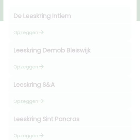
De Leeskring Intiem
arrow_forward
Opzeggen
Leeskring Demob Bleiswijk
arrow_forward
Opzeggen
Leeskring S&A
arrow_forward
Opzeggen
Leeskring Sint Pancras
arrow_forward
Opzeggen