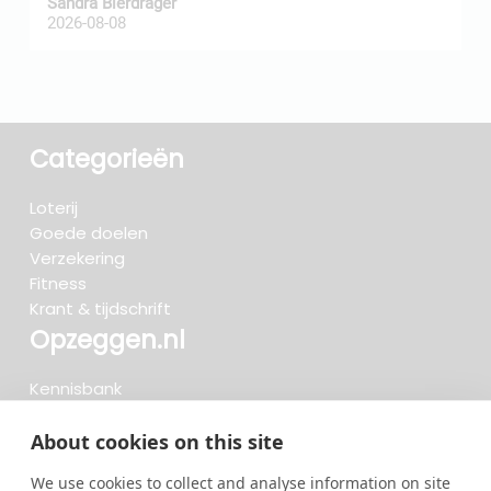
Sandra Bierdrager
f
2026-08-08
2
Categorieën
Loterij
Goede doelen
Verzekering
Fitness
Krant & tijdschrift
Opzeggen.nl
Kennisbank
FAQ
Beoordelingen
About cookies on this site
Blog
We use cookies to collect and analyse information on site