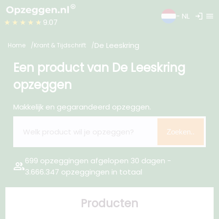
login
menu
- NL
★★★★★
9.07
De Leeskring
Home
Krant & Tijdschrift
Een product van De Leeskring
opzeggen
Makkelijk en gegarandeerd opzeggen.
Zoeken..
699 opzeggingen afgelopen 30 dagen -
group
3.666.347 opzeggingen in totaal
Producten