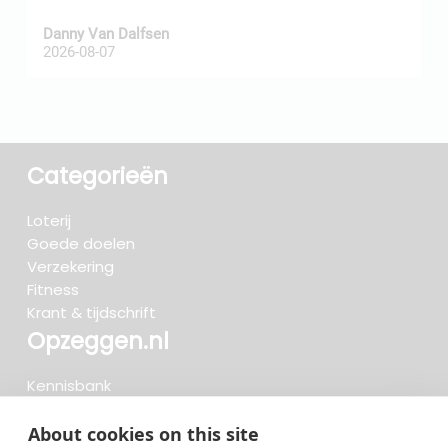
Danny Van Dalfsen
P
2026-08-07
2
Categorieën
Loterij
Goede doelen
Verzekering
Fitness
Krant & tijdschrift
Opzeggen.nl
Kennisbank
FAQ
Beoordelingen
About cookies on this site