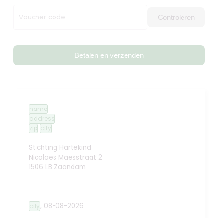
Voucher code
Controleren
Betalen en verzenden
name
address
zip
city
Stichting Hartekind
Nicolaes Maesstraat 2
1506 LB Zaandam
,
08-08-2026
city