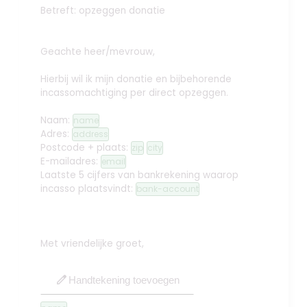
Betreft: opzeggen donatie
Geachte heer/mevrouw,
Hierbij wil ik mijn donatie en bijbehorende
incassomachtiging per direct opzeggen.
Naam:
name
Adres:
address
Postcode + plaats:
zip
city
E-mailadres:
email
Laatste 5 cijfers van bankrekening waarop
incasso plaatsvindt:
bank-account
Met vriendelijke groet,
edit
Handtekening toevoegen