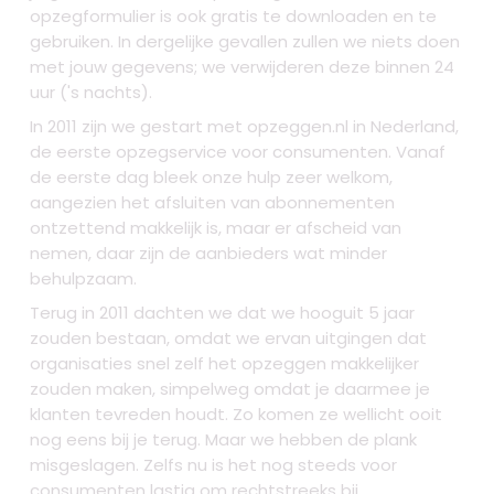
opzegformulier is ook gratis te downloaden en te
gebruiken. In dergelijke gevallen zullen we niets doen
met jouw gegevens; we verwijderen deze binnen 24
uur ('s nachts).
In 2011 zijn we gestart met opzeggen.nl in Nederland,
de eerste opzegservice voor consumenten. Vanaf
de eerste dag bleek onze hulp zeer welkom,
aangezien het afsluiten van abonnementen
ontzettend makkelijk is, maar er afscheid van
nemen, daar zijn de aanbieders wat minder
behulpzaam.
Terug in 2011 dachten we dat we hooguit 5 jaar
zouden bestaan, omdat we ervan uitgingen dat
organisaties snel zelf het opzeggen makkelijker
zouden maken, simpelweg omdat je daarmee je
klanten tevreden houdt. Zo komen ze wellicht ooit
nog eens bij je terug. Maar we hebben de plank
misgeslagen. Zelfs nu is het nog steeds voor
consumenten lastig om rechtstreeks bij