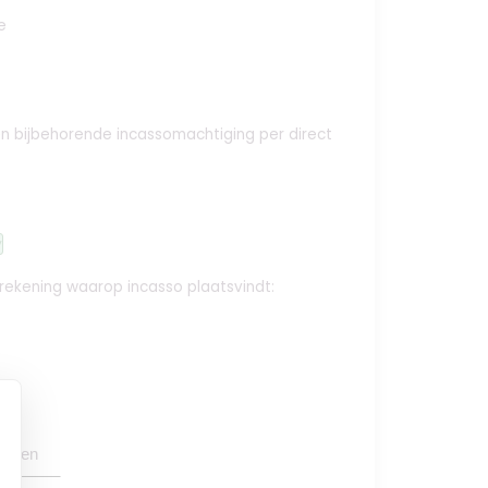
e
e en bijbehorende incassomachtiging per direct
y
krekening waarop incasso plaatsvindt:
oegen