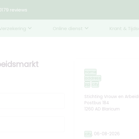
179 reviews
Verzekering
Online dienst
Krant & Tijds
rbeidsmarkt
name
address
zip
city
Stichting Vrouw en Arbei
Postbus 184
1260 AD Blaricum
,
06-08-2026
city