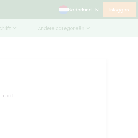
Nederland
- NL
Inloggen
chrift
Andere categorieën
dsmarkt