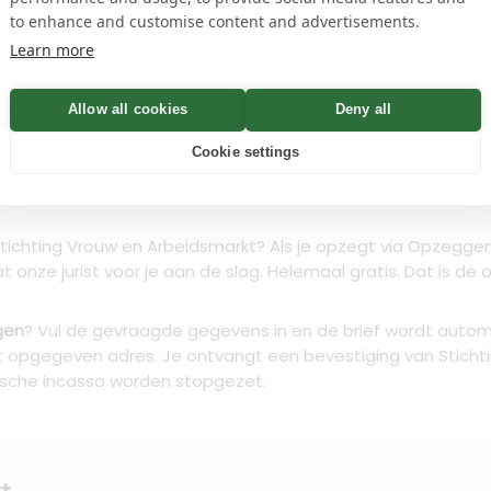
name
to enhance and customise content and advertisements.
Learn more
Controleren
Allow all cookies
Deny all
Cookie settings
n
tichting Vrouw en Arbeidsmarkt
? Als je opzegt via Opzeggen.
t onze jurist voor je aan de slag. Helemaal gratis. Dat is d
gen
? Vul de gevraagde gegevens in en de brief wordt autom
et opgegeven adres. Je ontvangt een bevestiging van Stich
ische incasso worden stopgezet.