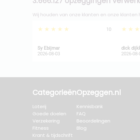
3.666.127 opzeggingen verwerk
Wij houden van onze klanten en onze klanten
★★★★★
★★
10
Sy Ebijmar
dick dij
2026-08-03
2026-08-
Categorieën
Opzeggen.nl
Loterij
Kennisbank
Goede doelen
FAQ
Verzekering
Beoordelingen
Fitness
Blog
Krant & tijdschrift