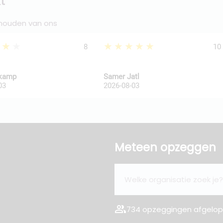
t
 houden van ons
★★★
★★★★★
8
10
kkamp
Samer Jatl
03
2026-08-03
Meteen opzeggen
group
734 opzeggingen afgelope