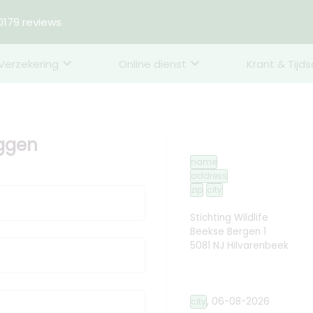
179 reviews
Verzekering
Online dienst
Krant & Tijds
eggen
name
address
zip
city
Stichting Wildlife
Beekse Bergen 1
5081 NJ Hilvarenbeek
,
06-08-2026
city