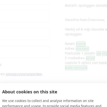
Betreft: opzeggen donati
Geachte heer/mevrouw,
Hierbij wil ik mijn donati
opzeggen.
Naam:
name
Adres:
address
Postcode + plaats:
zip
cit
E-mailadres:
email
Laatste 5 cijfers van ban
s
bank-account
en
privacyvoorwaarden
Met vriendelijke groet,
About cookies on this site
 Bevestiging binnen Minuten
edit
Handtekening toev
We use cookies to collect and analyse information on site
performance and usage, to provide social media features and