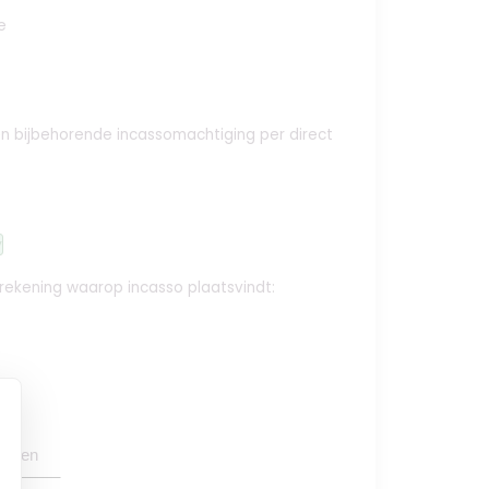
e
e en bijbehorende incassomachtiging per direct
y
krekening waarop incasso plaatsvindt:
oegen