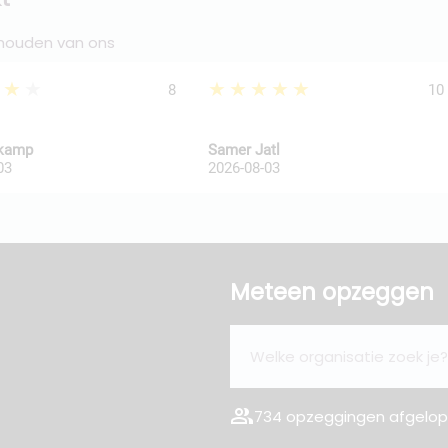
 houden van ons
★★★
★★★★★
8
10
kkamp
Samer Jatl
03
2026-08-03
Meteen opzeggen
group
734 opzeggingen afgelope