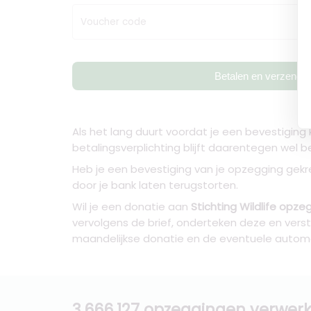
Voucher code
Betalen en verzende
Als het lang duurt voordat je een bevestiging k
betalingsverplichting blijft daarentegen wel 
Heb je een bevestiging van je opzegging gekre
door je bank laten terugstorten.
Wil je een donatie aan
Stichting Wildlife opz
vervolgens de brief, onderteken deze en verst
maandelijkse donatie en de eventuele automa
3.666.127 opzeggingen verwerk