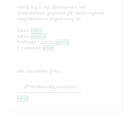
Hierbij zeg ik mijn abonnement met
onderstaande gegevens per eerstvolgende
mogelijkheid na dagtekening op.
Naam:
name
Adres:
address
Postcode + plaats:
zip
city
E-mailadres:
email
Met vriendelijke groet,
edit
Handtekening toevoegen
name