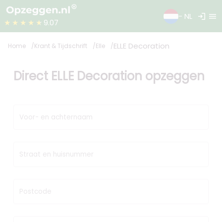
login
menu
- NL
★★★★★
9.07
ELLE Decoration
Home
Krant & Tijdschrift
Elle
Direct ELLE Decoration opzeggen
Voor- en achternaam
Straat en huisnummer
Postcode