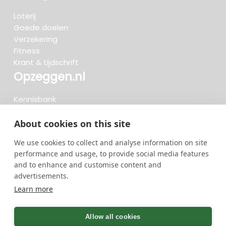
Loterij
Goede doelen
Verzekering
Fitness
Krant & tijdschrift
Opzeggen.nl
Kennisbank
FAQ
Beoordelingen
About cookies on this site
Blog
We use cookies to collect and analyse information on site
Meteen opzeggen
performance and usage, to provide social media features
and to enhance and customise content and
advertisements.
Zoeken..
Learn more
734 opzeggingen afgelopen 30 dagen - 3.666.127
group
Allow all cookies
opzeggingen in totaal