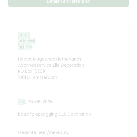
Betalen en verzenden
name
address
zip
city
Hearst Magazines Netherlands
Abonneeservice Elle Decoration
PO Box 10209
1001 EE Amsterdam
,
06-08-2026
city
Betreft: opzegging
ELLE Decoration
Geachte heer/mevrouw,