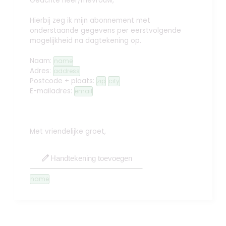
Geachte heer/mevrouw,
Hierbij zeg ik mijn abonnement met
onderstaande gegevens per eerstvolgende
mogelijkheid na dagtekening op.
Naam:
name
Adres:
address
Postcode + plaats:
zip
city
E-mailadres:
email
Met vriendelijke groet,
edit
Handtekening toevoegen
name