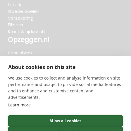
Loterij
Goede doelen
Verzekering
Fitness
Krant & tijdschrift
Opzeggen.nl
Kennisbank
FAQ
Beoordelingen
About cookies on this site
Blog
We use cookies to collect and analyse information on site
Meteen opzeggen
performance and usage, to provide social media features
and to enhance and customise content and
advertisements.
Zoeken..
Learn more
719 opzeggingen afgelopen 30 dagen - 3.666.347
group
Allow all cookies
opzeggingen in totaal