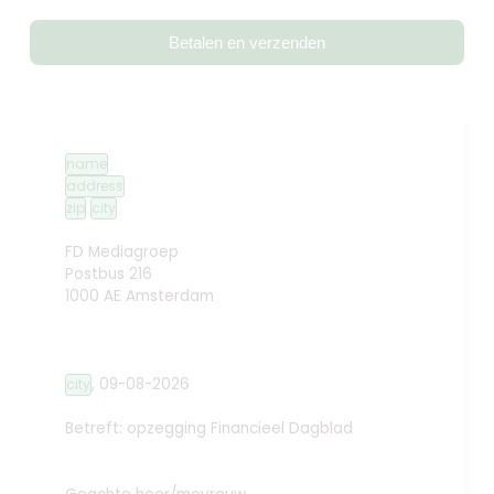
Betalen en verzenden
name
address
zip
city
FD Mediagroep
Postbus 216
1000 AE Amsterdam
,
09-08-2026
city
Betreft: opzegging
Financieel Dagblad