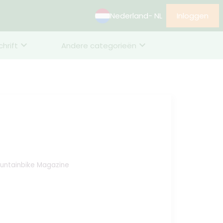
Nederland
- NL
Inloggen
chrift
Andere categorieën
untainbike Magazine