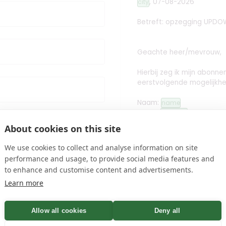
,
07-08-2026
city
Betreft: opzegging
UPDOW
Geachte heer/mevrouw,
Hierbij zeg ik mijn abon
eerstvolgende mogelijkhe
Naam:
name
Adres:
address
s
Postcode + plaats:
zip
cit
About cookies on this site
E-mailadres:
email
en
privacyvoorwaarden
We use cookies to collect and analyse information on site
performance and usage, to provide social media features and
to enhance and customise content and advertisements.
Met vriendelijke groet,
 Bevestiging binnen Minuten
Learn more
edit
Handtekening toev
Allow all cookies
Deny all
name
Controleren