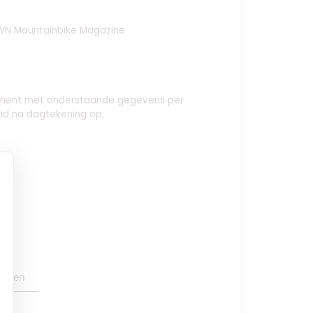
N Mountainbike Magazine
nement met onderstaande gegevens per
id na dagtekening op.
y
oegen