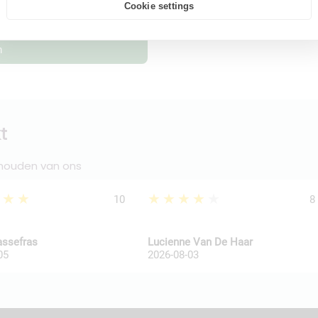
Cookie settings
n
t
 houden van ons
★★★
★★★★★
10
8
assefras
Lucienne Van De Haar
05
2026-08-03