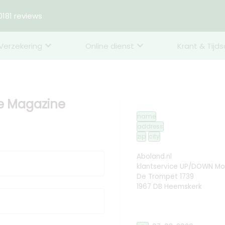
181 reviews
Verzekering
Online dienst
Krant & Tijds
e Magazine
name
address
zip
city
Aboland.nl
klantservice UP/DOWN Mo
De Trompet 1739
1967 DB Heemskerk