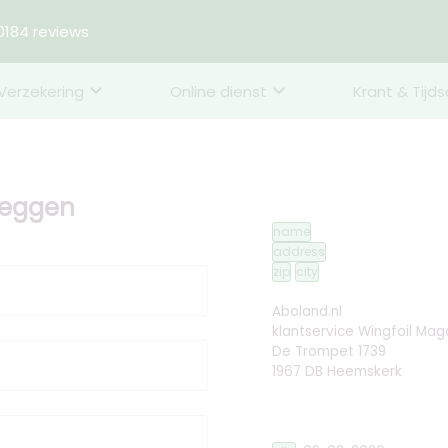
184 reviews
Verzekering
Online dienst
Krant & Tijds
zeggen
name
address
zip
city
Aboland.nl
klantservice Wingfoil Mag
De Trompet 1739
1967 DB Heemskerk