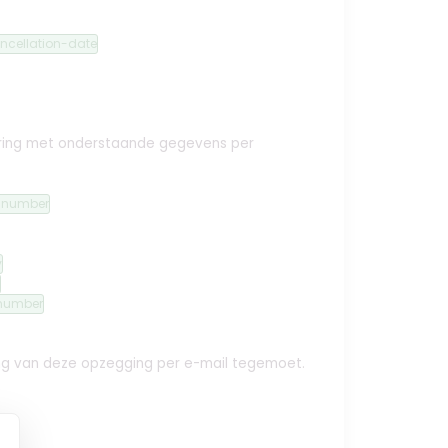
ncellation-date
ekering met onderstaande gegevens per
n-number
y
number
ing van deze opzegging per e-mail tegemoet.