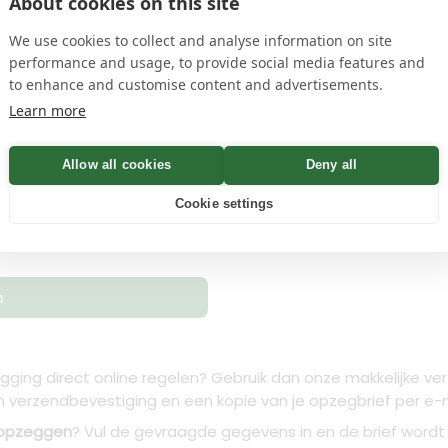
About cookies on this site
edit
Handtekening toev
We use cookies to collect and analyse information on site
en
privacyvoorwaarden
name
performance and usage, to provide social media features and
to enhance and customise content and advertisements.
Learn more
 Bevestiging binnen Minuten
Allow all cookies
Deny all
Cookie settings
Controleren
n
egging direct online regelen? Gebruik dan onze makkelijke ve
verzendbevestiging en een kopie van je opzegbrief per e-mai
 opzeggen
? Vul de gevraagde gegevens in en de brief word