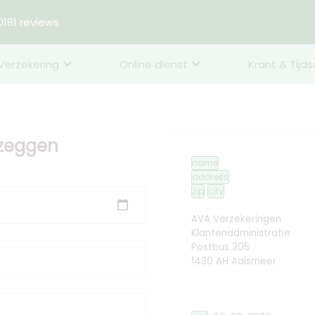
181 reviews
Verzekering
Online dienst
Krant & Tijds
pzeggen
name
address
zip
city
AVA Verzekeringen
Klantenadministratie
Postbus 305
1430 AH Aalsmeer