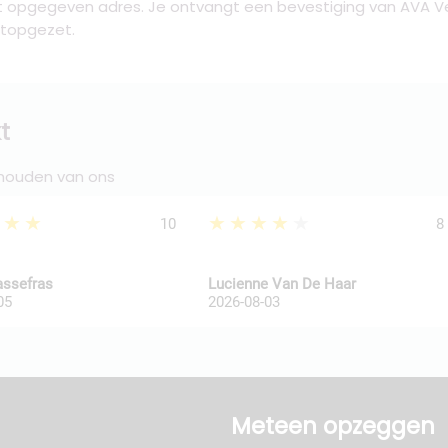
et opgegeven adres. Je ontvangt een bevestiging van AVA V
stopgezet.
t
 houden van ons
★★★
★★★★★
10
8
assefras
Lucienne Van De Haar
05
2026-08-03
Meteen opzeggen