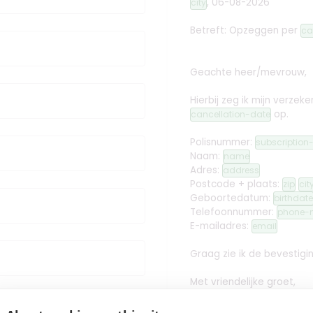
,
06-08-2026
city
Betreft: Opzeggen
per
ca
Geachte heer/mevrouw,
Hierbij zeg ik mijn verz
op.
cancellation-date
Polisnummer:
subscriptio
Naam:
name
Adres:
address
Postcode + plaats:
zip
cit
Geboortedatum:
birthdate
Telefoonnummer:
phone-
E-mailadres:
email
Graag zie ik de bevestig
Met vriendelijke groet,