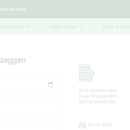
184 reviews
Verzekering
Online dienst
Krant & Tijds
opzeggen
name
address
zip
city
DELA Verzekeringen
Oude Stadsgracht 1
5611 DD EINDHOVEN
,
09-08-2026
city