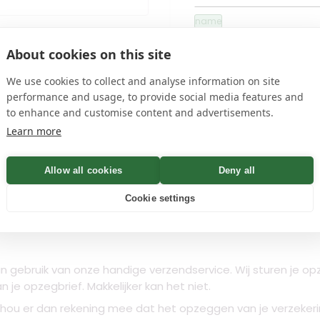
name
en
privacyvoorwaarden
About cookies on this site
We use cookies to collect and analyse information on site
 Bevestiging binnen Minuten
performance and usage, to provide social media features and
to enhance and customise content and advertisements.
Learn more
Controleren
Allow all cookies
Deny all
Cookie settings
n
 gebruik van onze handige verzendservice. Wij sturen je opz
je opzegbrief. Makkelijker kan het niet.
hou er dan rekening mee dat het opzeggen van je verzekerin