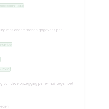
ncellation-date
ekering met onderstaande gegevens per
n-number
y
number
ing van deze opzegging per e-mail tegemoet.
oegen