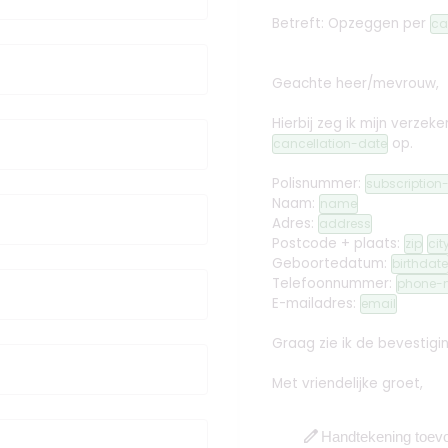
Betreft: Opzeggen
per
ca
Geachte heer/mevrouw,
Hierbij zeg ik mijn verz
op.
cancellation-date
Polisnummer:
subscriptio
Naam:
name
Adres:
address
Postcode + plaats:
zip
cit
Geboortedatum:
birthdate
Telefoonnummer:
phone-
E-mailadres:
email
Graag zie ik de bevestig
Met vriendelijke groet,
edit
Handtekening toev