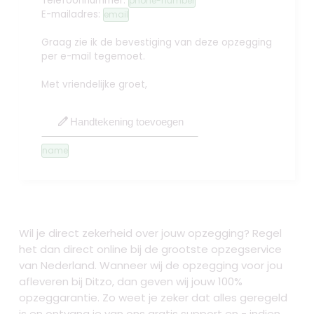
Telefoonnummer:
phone-number
E-mailadres:
email
Graag zie ik de bevestiging van deze opzegging
per e-mail tegemoet.
Met vriendelijke groet,
edit
Handtekening toevoegen
name
Wil je direct zekerheid over jouw opzegging? Regel
het dan direct online bij de grootste opzegservice
van Nederland. Wanneer wij de opzegging voor jou
afleveren bij Ditzo, dan geven wij jouw 100%
opzeggarantie. Zo weet je zeker dat alles geregeld
is en ontvang je van ons gratis support en - indien