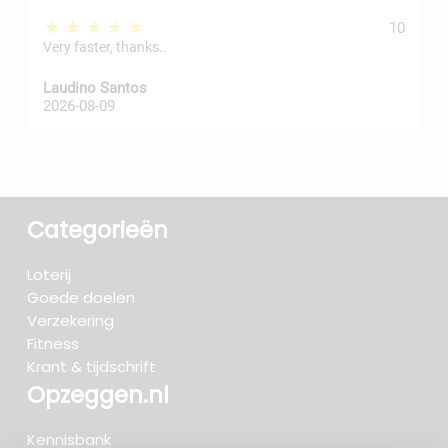
★★★★★
10
Very faster, thanks..
j
Laudino Santos
H
2026-08-09
2
Categorieën
Loterij
Goede doelen
Verzekering
Fitness
Krant & tijdschrift
Opzeggen.nl
Kennisbank