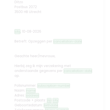
Ditzo
Postbus 2072
3500 HB Utrecht
,
10-08-2026
city
Betreft: Opzeggen
per
cancellation-date
Geachte heer/mevrouw,
Hierbij zeg ik mijn verzekering met
onderstaande gegevens per
cancellation-date
op.
Polisnummer:
subscription-number
Naam:
name
Adres:
address
Postcode + plaats:
zip
city
Geboortedatum:
birthdate