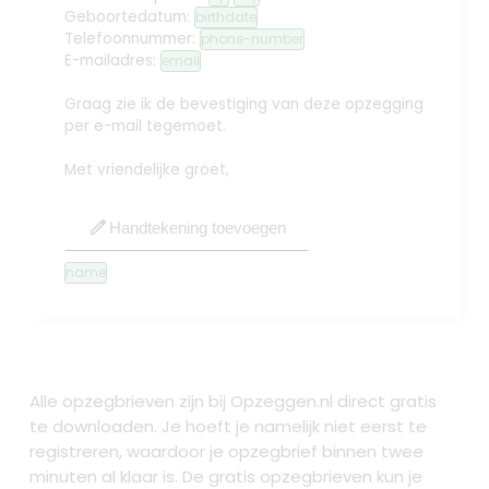
Geboortedatum:
birthdate
Telefoonnummer:
phone-number
E-mailadres:
email
Graag zie ik de bevestiging van deze opzegging
per e-mail tegemoet.
Met vriendelijke groet,
edit
Handtekening toevoegen
name
Alle opzegbrieven zijn bij Opzeggen.nl direct gratis
te downloaden. Je hoeft je namelijk niet eerst te
registreren, waardoor je opzegbrief binnen twee
minuten al klaar is. De gratis opzegbrieven kun je