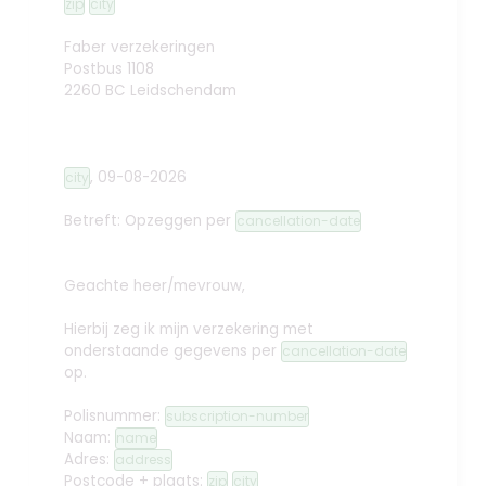
zip
city
Faber verzekeringen
Postbus 1108
2260 BC Leidschendam
,
09-08-2026
city
Betreft: Opzeggen
per
cancellation-date
Geachte heer/mevrouw,
Hierbij zeg ik mijn verzekering met
onderstaande gegevens per
cancellation-date
op.
Polisnummer:
subscription-number
Naam:
name
Adres:
address
Postcode + plaats:
zip
city