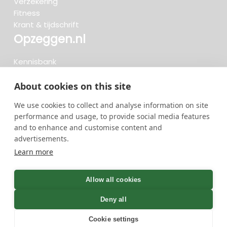
Verzekering
Fitness
Krant & tijdschrift
Opzeggen.nl
Kennisbank
FAQ
Beoordelingen
About cookies on this site
Blog
We use cookies to collect and analyse information on site
Meteen opzeggen
performance and usage, to provide social media features
and to enhance and customise content and
advertisements.
Zoeken..
Learn more
719 opzeggingen afgelopen 30 dagen - 3.666.347
group
Allow all cookies
opzeggingen in totaal
Deny all
Cookie settings
GreenOnline BV Gebruiksvoorwaarden