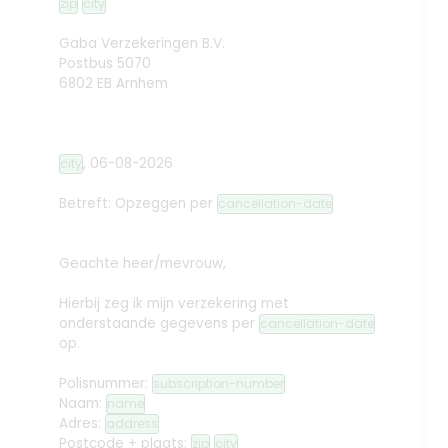
zip
city
Gaba Verzekeringen B.V.
Postbus 5070
6802 EB Arnhem
,
06-08-2026
city
Betreft: Opzeggen
per
cancellation-date
Geachte heer/mevrouw,
Hierbij zeg ik mijn verzekering met
onderstaande gegevens per
cancellation-date
op.
Polisnummer:
subscription-number
Naam:
name
Adres:
address
Postcode + plaats:
zip
city