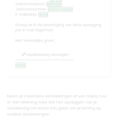
Geboortedatum:
birthdate
Telefoonnummer:
phone-number
E-mailadres:
email
Graag zie ik de bevestiging van deze opzegging
per e-mail tegemoet.
Met vriendelijke groet,
edit
Handtekening toevoegen
name
Neem je meerdere verzekeringen af van Gaba, hou
er dan rekening mee dat het opzeggen van je
verzekering ten koste kan gaan van je korting op
andere verzekeringen.