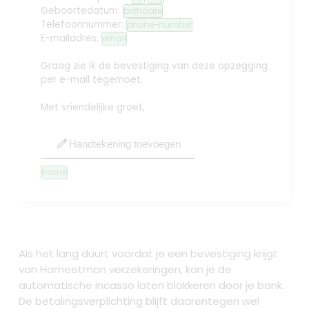
Geboortedatum:
birthdate
Telefoonnummer:
phone-number
E-mailadres:
email
Graag zie ik de bevestiging van deze opzegging
per e-mail tegemoet.
Met vriendelijke groet,
edit
Handtekening toevoegen
name
Als het lang duurt voordat je een bevestiging krijgt
van Hameetman verzekeringen, kan je de
automatische incasso laten blokkeren door je bank.
De betalingsverplichting blijft daarentegen wel