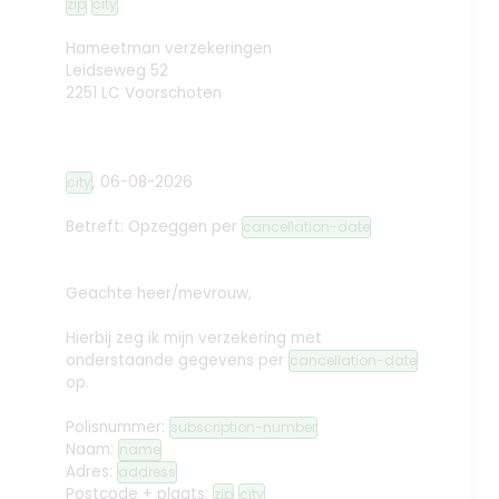
zip
city
Hameetman verzekeringen
Leidseweg 52
2251 LC Voorschoten
,
06-08-2026
city
Betreft: Opzeggen
per
cancellation-date
Geachte heer/mevrouw,
Hierbij zeg ik mijn verzekering met
onderstaande gegevens per
cancellation-date
op.
Polisnummer:
subscription-number
Naam:
name
Adres:
address
Postcode + plaats:
zip
city