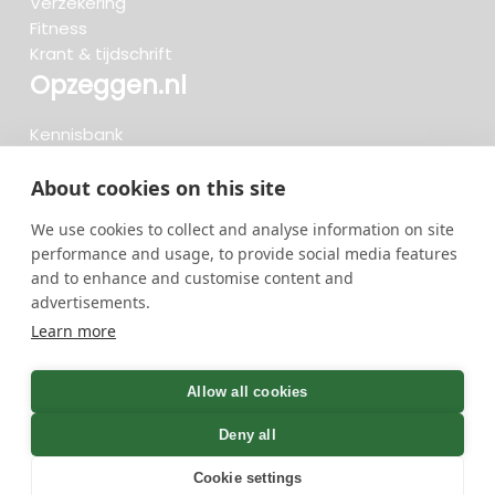
Verzekering
Fitness
Krant & tijdschrift
Opzeggen.nl
Kennisbank
FAQ
Beoordelingen
About cookies on this site
Blog
We use cookies to collect and analyse information on site
Meteen opzeggen
performance and usage, to provide social media features
and to enhance and customise content and
advertisements.
Zoeken..
Learn more
734 opzeggingen afgelopen 30 dagen - 3.666.127
group
Allow all cookies
opzeggingen in totaal
Deny all
Cookie settings
GreenOnline BV Gebruiksvoorwaarden