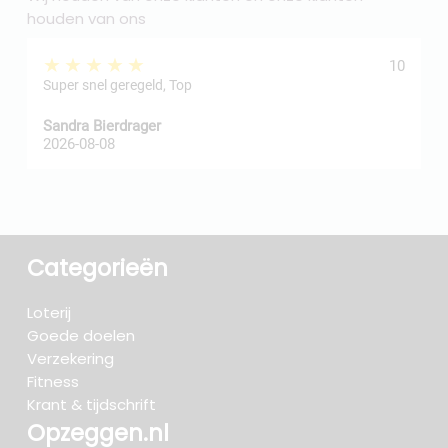
houden van ons
★★★★★
10
Super snel geregeld, Top
Sandra Bierdrager
f
2026-08-08
2
Categorieën
Loterij
Goede doelen
Verzekering
Fitness
Krant & tijdschrift
Opzeggen.nl