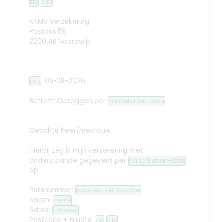
zip
city
KNMV Verzekering
Postbus 59
2200 AB Noordwijk
,
09-08-2026
city
Betreft: Opzeggen
per
cancellation-date
Geachte heer/mevrouw,
Hierbij zeg ik mijn verzekering met
onderstaande gegevens per
cancellation-date
op.
Polisnummer:
subscription-number
Naam:
name
Adres:
address
Postcode + plaats:
zip
city