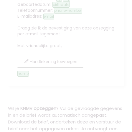
Geboortedatum:
birthdate
Telefoonnummer:
phone-number
E-mailadres:
email
Graag zie ik de bevestiging van deze opzegging
per e-mail tegemoet.
Met vriendelijke groet,
edit
Handtekening toevoegen
name
Wil je
KNMV opzeggen
? Vul de gevraagde gegevens
in en de brief wordt automatisch aangepast.
Download de brief, onderteken deze en verstuur de
brief naar het opgegeven adres. Je ontvangt een