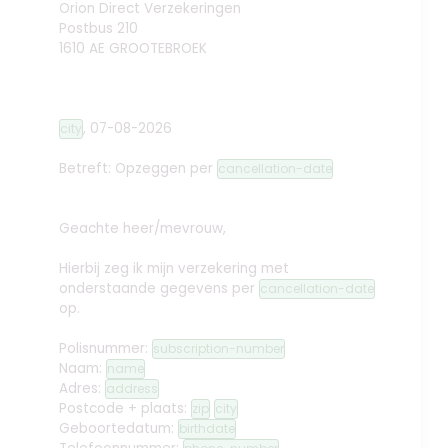
Orion Direct Verzekeringen
Postbus 210
1610 AE GROOTEBROEK
,
07-08-2026
city
Betreft: Opzeggen
per
cancellation-date
Geachte heer/mevrouw,
Hierbij zeg ik mijn verzekering met
onderstaande gegevens per
cancellation-date
op.
Polisnummer:
subscription-number
Naam:
name
Adres:
address
Postcode + plaats:
zip
city
Geboortedatum:
birthdate