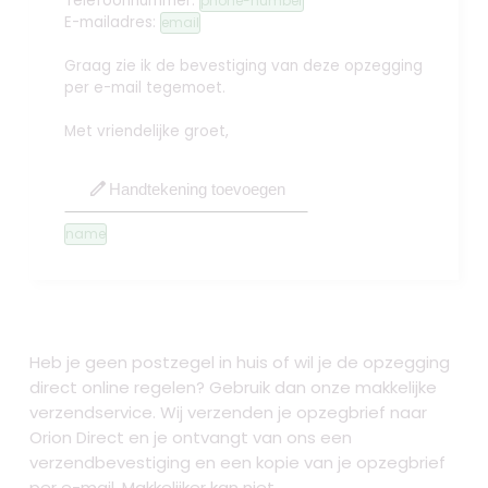
Telefoonnummer:
phone-number
E-mailadres:
email
Graag zie ik de bevestiging van deze opzegging
per e-mail tegemoet.
Met vriendelijke groet,
edit
Handtekening toevoegen
name
Heb je geen postzegel in huis of wil je de opzegging
direct online regelen? Gebruik dan onze makkelijke
verzendservice. Wij verzenden je opzegbrief naar
Orion Direct en je ontvangt van ons een
verzendbevestiging en een kopie van je opzegbrief
per e-mail. Makkelijker kan niet.