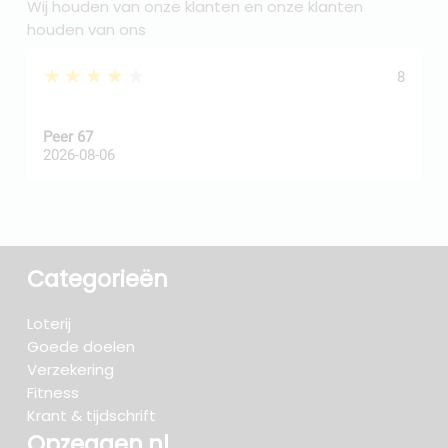
Wij houden van onze klanten en onze klanten
houden van ons
★★★★★
8
Peer 67
A
2026-08-06
2
Categorieën
Loterij
Goede doelen
Verzekering
Fitness
Krant & tijdschrift
Opzeggen.nl