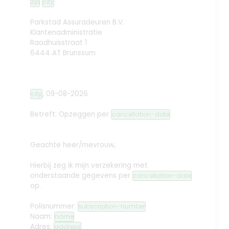
zip
city
Parkstad Assuradeuren B.V.
Klantenadministratie
Raadhuisstraat 1
6444 AT Brunssum
,
09-08-2026
city
Betreft: Opzeggen
per
cancellation-date
Geachte heer/mevrouw,
Hierbij zeg ik mijn verzekering met
onderstaande gegevens per
cancellation-date
op.
Polisnummer:
subscription-number
Naam:
name
Adres:
address