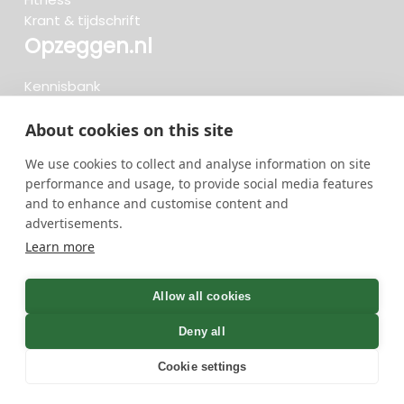
Krant & tijdschrift
Opzeggen.nl
Kennisbank
FAQ
Beoordelingen
About cookies on this site
Blog
We use cookies to collect and analyse information on site
Meteen opzeggen
performance and usage, to provide social media features
and to enhance and customise content and
advertisements.
Zoeken..
Learn more
719 opzeggingen afgelopen 30 dagen - 3.666.347
group
Allow all cookies
opzeggingen in totaal
Deny all
Cookie settings
GreenOnline BV Gebruiksvoorwaarden