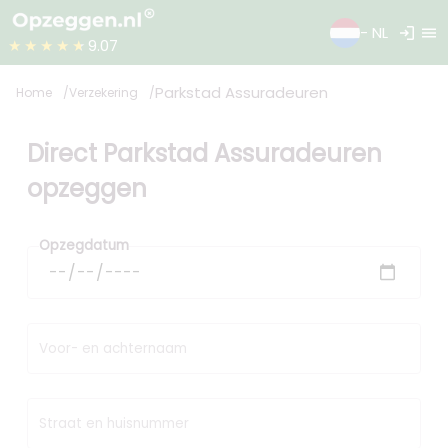
login
menu
- NL
★★★★★
9.07
Parkstad Assuradeuren
Home
Verzekering
Direct Parkstad Assuradeuren
opzeggen
Opzegdatum
Voor- en achternaam
Straat en huisnummer