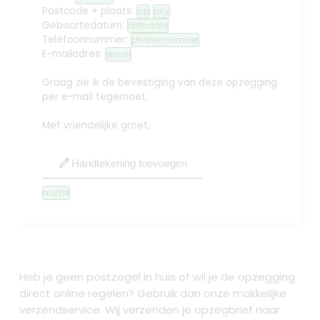
Postcode + plaats:
zip
city
Geboortedatum:
birthdate
Telefoonnummer:
phone-number
E-mailadres:
email
Graag zie ik de bevestiging van deze opzegging
per e-mail tegemoet.
Met vriendelijke groet,
edit
Handtekening toevoegen
name
Heb je geen postzegel in huis of wil je de opzegging
direct online regelen? Gebruik dan onze makkelijke
verzendservice. Wij verzenden je opzegbrief naar