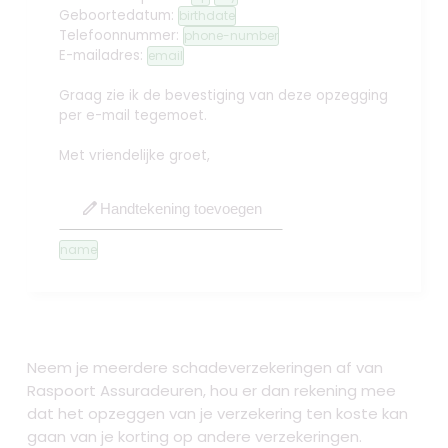
Geboortedatum:
birthdate
Telefoonnummer:
phone-number
E-mailadres:
email
Graag zie ik de bevestiging van deze opzegging
per e-mail tegemoet.
Met vriendelijke groet,
edit
Handtekening toevoegen
name
Neem je meerdere schadeverzekeringen af van
Raspoort Assuradeuren, hou er dan rekening mee
dat het opzeggen van je verzekering ten koste kan
gaan van je korting op andere verzekeringen.