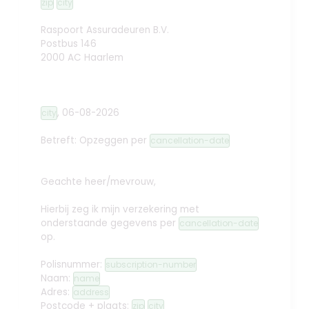
zip
city
Raspoort Assuradeuren B.V.
Postbus 146
2000 AC Haarlem
,
06-08-2026
city
Betreft: Opzeggen
per
cancellation-date
Geachte heer/mevrouw,
Hierbij zeg ik mijn verzekering met
onderstaande gegevens per
cancellation-date
op.
Polisnummer:
subscription-number
Naam:
name
Adres:
address
Postcode + plaats:
zip
city