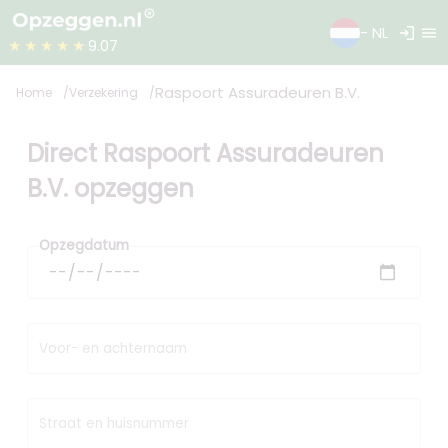
login
menu
- NL
★★★★★
9.07
Raspoort Assuradeuren B.V.
Home
Verzekering
Direct Raspoort Assuradeuren
B.V. opzeggen
Opzegdatum
Voor- en achternaam
Straat en huisnummer