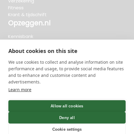
Verzekering
Fitness
Krant & tijdschrift
Opzeggen.nl
Kennisbank
FAQ
Beoordelingen
About cookies on this site
Blog
We use cookies to collect and analyse information on site
Meteen opzeggen
performance and usage, to provide social media features
and to enhance and customise content and
advertisements.
Zoeken..
Learn more
734 opzeggingen afgelopen 30 dagen - 3.666.127
group
Allow all cookies
opzeggingen in totaal
Deny all
Cookie settings
GreenOnline BV Gebruiksvoorwaarden