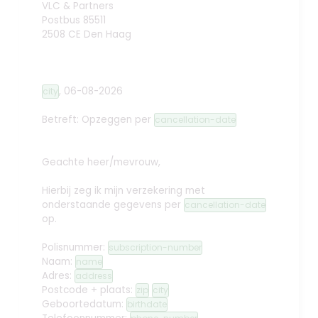
VLC & Partners
Postbus 85511
2508 CE Den Haag
,
06-08-2026
city
Betreft: Opzeggen
per
cancellation-date
Geachte heer/mevrouw,
Hierbij zeg ik mijn verzekering met
onderstaande gegevens per
cancellation-date
op.
Polisnummer:
subscription-number
Naam:
name
Adres:
address
Postcode + plaats:
zip
city
Geboortedatum:
birthdate