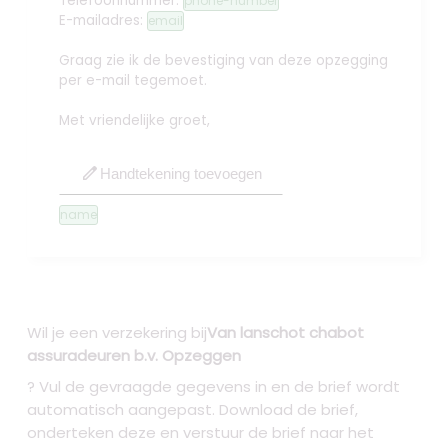
Telefoonnummer:
phone-number
E-mailadres:
email
Graag zie ik de bevestiging van deze opzegging
per e-mail tegemoet.
Met vriendelijke groet,
edit
Handtekening toevoegen
name
Wil je een verzekering bij
Van lanschot chabot
assuradeuren b.v. Opzeggen
? Vul de gevraagde gegevens in en de brief wordt
automatisch aangepast. Download de brief,
onderteken deze en verstuur de brief naar het