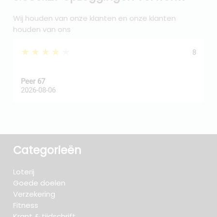
Wij houden van onze klanten en onze klanten
houden van ons
★★★★★
8
Peer 67
A
2026-08-06
2
Categorieën
Loterij
Goede doelen
Verzekering
Fitness
Krant & tijdschrift