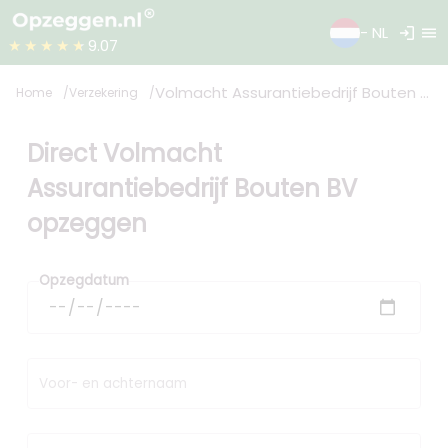
login
menu
- NL
★★★★★
9.07
Volmacht Assurantiebedrijf Bouten BV
Home
Verzekering
Direct Volmacht
Assurantiebedrijf Bouten BV
opzeggen
Opzegdatum
Voor- en achternaam