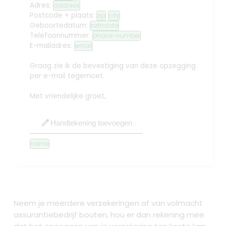
Adres:
address
Postcode + plaats:
zip
city
Geboortedatum:
birthdate
Telefoonnummer:
phone-number
E-mailadres:
email
Graag zie ik de bevestiging van deze opzegging
per e-mail tegemoet.
Met vriendelijke groet,
edit
Handtekening toevoegen
name
Neem je meerdere verzekeringen af van volmacht
assurantiebedrijf bouten, hou er dan rekening mee