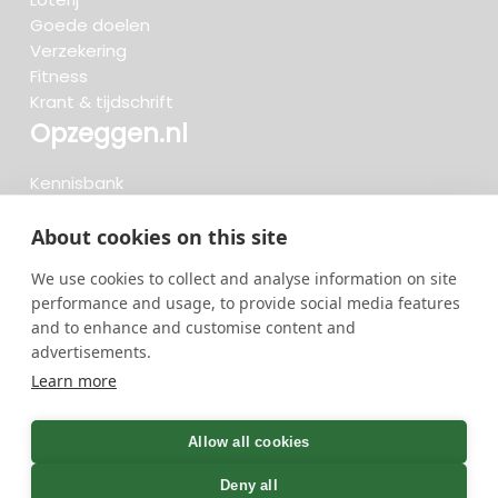
Goede doelen
Verzekering
Fitness
Krant & tijdschrift
Opzeggen.nl
Kennisbank
FAQ
Beoordelingen
About cookies on this site
Blog
We use cookies to collect and analyse information on site
Meteen opzeggen
performance and usage, to provide social media features
and to enhance and customise content and
advertisements.
Zoeken..
Learn more
722 opzeggingen afgelopen 30 dagen - 3.666.127
group
Allow all cookies
opzeggingen in totaal
Deny all