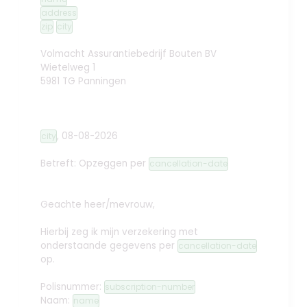
address
zip
city
Volmacht Assurantiebedrijf Bouten BV
Wietelweg 1
5981 TG Panningen
,
08-08-2026
city
Betreft: Opzeggen
per
cancellation-date
Geachte heer/mevrouw,
Hierbij zeg ik mijn verzekering met
onderstaande gegevens per
cancellation-date
op.
Polisnummer:
subscription-number
Naam:
name