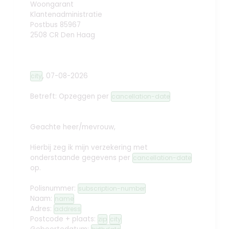
Woongarant
Klantenadministratie
Postbus 85967
2508 CR Den Haag
,
07-08-2026
city
Betreft: Opzeggen
per
cancellation-date
Geachte heer/mevrouw,
Hierbij zeg ik mijn verzekering met
onderstaande gegevens per
cancellation-date
op.
Polisnummer:
subscription-number
Naam:
name
Adres:
address
Postcode + plaats:
zip
city