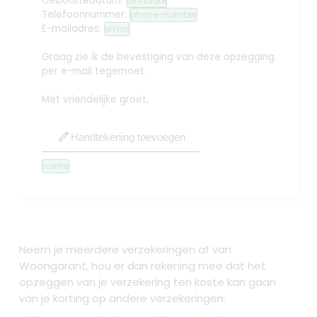
Geboortedatum:
birthdate
Telefoonnummer:
phone-number
E-mailadres:
email
Graag zie ik de bevestiging van deze opzegging
per e-mail tegemoet.
Met vriendelijke groet,
edit
Handtekening toevoegen
name
Neem je meerdere verzekeringen af van
Woongarant, hou er dan rekening mee dat het
opzeggen van je verzekering ten koste kan gaan
van je korting op andere verzekeringen.