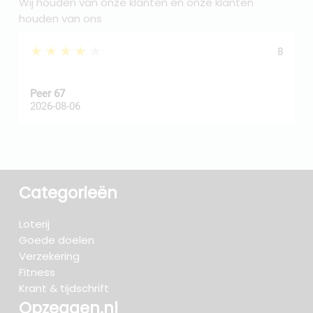
Wij houden van onze klanten en onze klanten
houden van ons
★★★★★
8
Peer 67
A
2026-08-06
2
Categorieën
Loterij
Goede doelen
Verzekering
Fitness
Krant & tijdschrift
Opzeggen.nl