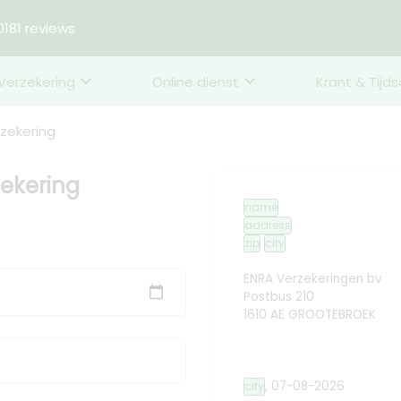
181 reviews
Verzekering
Online dienst
Krant & Tijds
rzekering
zekering
name
address
zip
city
ENRA Verzekeringen bv
Postbus 210
1610 AE GROOTEBROEK
,
07-08-2026
city