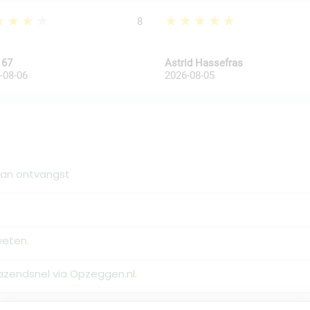
★★★★
★★★★★
8
 67
Astrid Hassefras
-08-06
2026-08-05
van ontvangst
weten.
zendsnel via Opzeggen.nl.