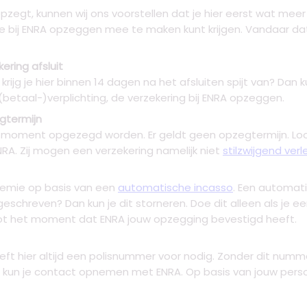
opzegt, kunnen wij ons voorstellen dat je hier eerst wat meer 
e bij ENRA opzeggen mee te maken kunt krijgen. Vandaar da
ering afsluit
ijg je hier binnen 14 dagen na het afsluiten spijt van? Dan ku
 (betaal-)verplichting, de verzekering bij ENRA opzeggen.
gtermijn
st moment opgezegd worden. Er geldt geen opzegtermijn. L
NRA. Zij mogen een verzekering namelijk niet
stilzwijgend ver
premie op basis van een
automatische incasso
. Een automat
geschreven? Dan kun je dit storneren. Doe dit alleen als je
 tot het moment dat ENRA jouw opzegging bevestigd heeft.
eeft hier altijd een polisnummer voor nodig. Zonder dit num
an kun je contact opnemen met ENRA. Op basis van jouw per