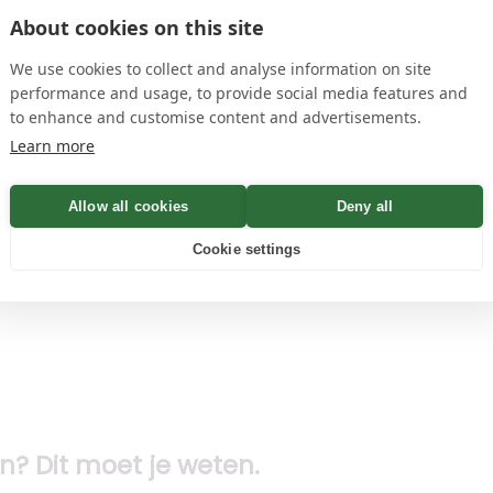
About cookies on this site
We use cookies to collect and analyse information on site
 — mét bewijs van ontvangst
performance and usage, to provide social media features and
to enhance and customise content and advertisements.
zeggen.nl versturen we je opzegging aangetekend, met juri
Learn more
en er geen premie meer wordt afgeschreven. Ook handig als
Allow all cookies
Deny all
Cookie settings
? Dit moet je weten.