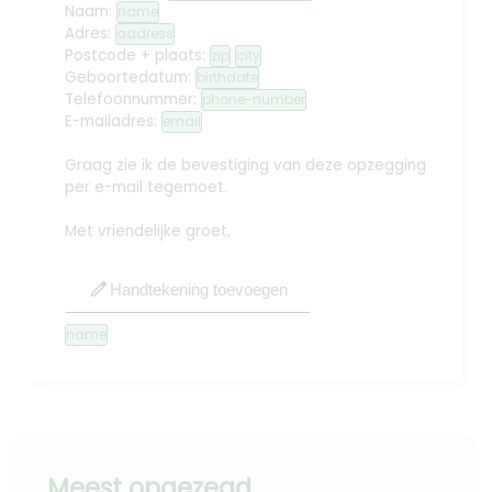
Naam:
name
Adres:
address
Postcode + plaats:
zip
city
Geboortedatum:
birthdate
Telefoonnummer:
phone-number
E-mailadres:
email
Graag zie ik de bevestiging van deze opzegging
per e-mail tegemoet.
Met vriendelijke groet,
edit
Handtekening toevoegen
name
Meest opgezegd