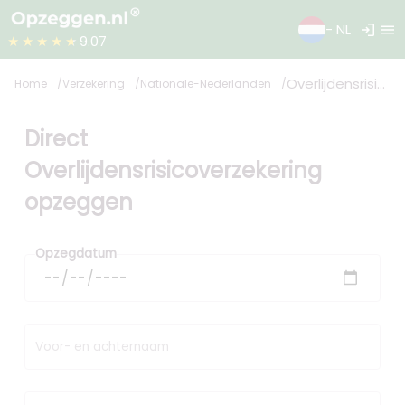
login
menu
- NL
★★★★★
9.07
Overlijdensrisicoverzekering
Home
Verzekering
Nationale-Nederlanden
Direct
Overlijdensrisicoverzekering
opzeggen
Opzegdatum
Voor- en achternaam