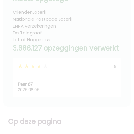
VriendenLoterij
Nationale Postcode Loterij
ENRA verzekeringen
De Telegraaf
Lot of Happiness
3.666.127 opzeggingen verwerkt
★★★★★
★
8
Peer 67
Ast
2026-08-06
202
Op deze pagina