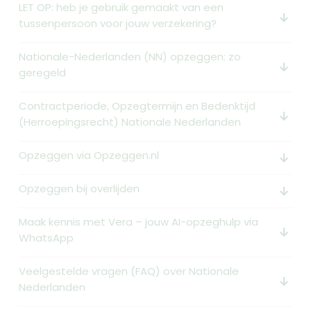
LET OP: heb je gebruik gemaakt van een
arrow_downward_alt
tussenpersoon voor jouw verzekering?
Nationale-Nederlanden (NN) opzeggen: zo
arrow_downward_alt
geregeld
Contractperiode, Opzegtermijn en Bedenktijd
arrow_downward_alt
(Herroepingsrecht) Nationale Nederlanden
Opzeggen via Opzeggen.nl
arrow_downward_alt
Opzeggen bij overlijden
arrow_downward_alt
Maak kennis met Vera – jouw AI-opzeghulp via
arrow_downward_alt
WhatsApp
Veelgestelde vragen (FAQ) over Nationale
arrow_downward_alt
Nederlanden