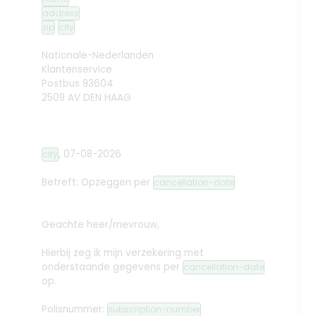
address
zip
city
Nationale-Nederlanden
Klantenservice
Postbus 93604
2509 AV DEN HAAG
,
07-08-2026
city
Betreft: Opzeggen
per
cancellation-date
Geachte heer/mevrouw,
Hierbij zeg ik mijn verzekering met
onderstaande gegevens per
cancellation-date
op.
Polisnummer:
subscription-number