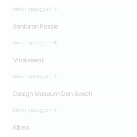
arrow_forward
Direct opzeggen
Senioren Passie
arrow_forward
Direct opzeggen
VitaEssent
arrow_forward
Direct opzeggen
Design Museum Den Bosch
arrow_forward
Direct opzeggen
Kibeo