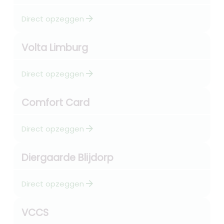
arrow_forward
Direct opzeggen
Volta Limburg
arrow_forward
Direct opzeggen
Comfort Card
arrow_forward
Direct opzeggen
Diergaarde Blijdorp
arrow_forward
Direct opzeggen
VCCS