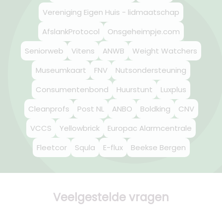
Vereniging Eigen Huis - lidmaatschap
AfslankProtocol
Onsgeheimpje.com
Seniorweb
Vitens
ANWB
Weight Watchers
Museumkaart
FNV
Nutsondersteuning
Consumentenbond
Huurstunt
Luxplus
Cleanprofs
Post NL
ANBO
Boldking
CNV
VCCS
Yellowbrick
Europac Alarmcentrale
Fleetcor
Squla
E-flux
Beekse Bergen
Veelgestelde vragen