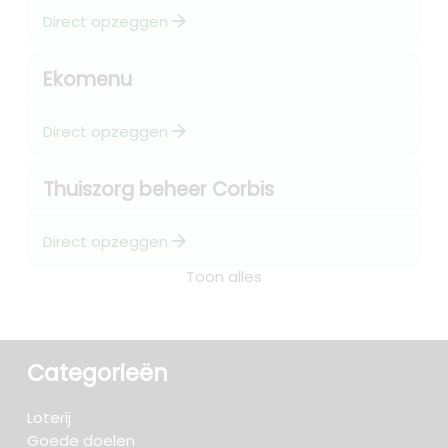
arrow_forward
Direct opzeggen
Ekomenu
arrow_forward
Direct opzeggen
Thuiszorg beheer Corbis
arrow_forward
Direct opzeggen
Toon alles
Categorieën
Loterij
Goede doelen