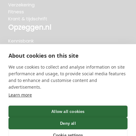
Verzekering
Fitness
Krant & tijdschrift
Opzeggen.nl
Kennisbank
FAQ
Beoordelingen
About cookies on this site
Blog
We use cookies to collect and analyse information on site
Meteen opzeggen
forum
close
VERA
performance and usage, to provide social media features
and to enhance and customise content and
Maak kennis met onze
advertisements.
digitale opzeghulp Vera.
Zoeken..
Learn more
Wil je snel en simpel via
whatsapp opzeggen, dan
736 opzeggingen afgelopen 30 dagen - 3.666.127
is Vera de ideale keuze.
group
Allow all cookies
opzeggingen in totaal
Hallo, Vera hier..
Deny all
Cookie settings