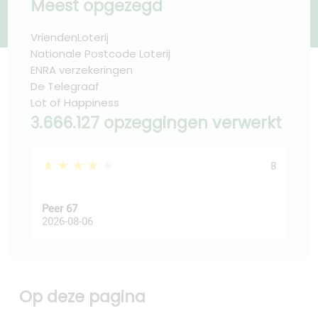
Meest opgezegd
VriendenLoterij
Nationale Postcode Loterij
ENRA verzekeringen
De Telegraaf
Lot of Happiness
3.666.127 opzeggingen verwerkt
★★★★★
★
8
Peer 67
Ast
2026-08-06
202
Op deze pagina