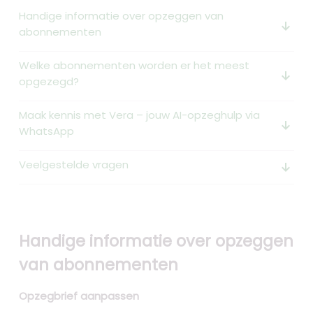
Handige informatie over opzeggen van
arrow_downward_alt
abonnementen
Welke abonnementen worden er het meest
arrow_downward_alt
opgezegd?
Maak kennis met Vera – jouw AI-opzeghulp via
arrow_downward_alt
WhatsApp
Veelgestelde vragen
arrow_downward_alt
Handige informatie over opzeggen
van abonnementen
Opzegbrief aanpassen