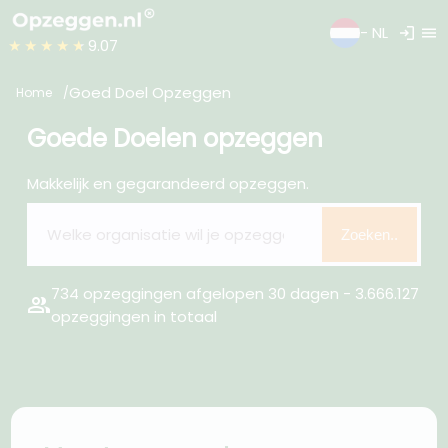
login
menu
- NL
★★★★★
9.07
Goed Doel Opzeggen
Home
Goede Doelen opzeggen
Makkelijk en gegarandeerd opzeggen.
Zoeken..
734 opzeggingen afgelopen 30 dagen - 3.666.127
group
opzeggingen in totaal