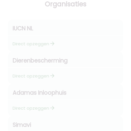
Organisaties
IUCN NL
arrow_forward
Direct opzeggen
Dierenbescherming
arrow_forward
Direct opzeggen
Adamas Inloophuis
arrow_forward
Direct opzeggen
Simavi