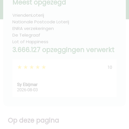
Meest opgezegd
VriendenLoterij
Nationale Postcode Loterij
ENRA verzekeringen
De Telegraaf
Lot of Happiness
3.666.127 opzeggingen verwerkt
★★★★★
★
10
Sy Ebijmar
dic
2026-08-03
202
Op deze pagina