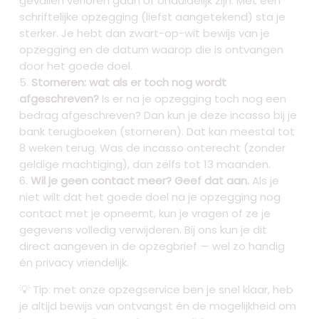
gevallen verloren gaan of onduidelijk zijn. Met een
schriftelijke opzegging (liefst aangetekend) sta je
sterker. Je hebt dan zwart-op-wit bewijs van je
opzegging en de datum waarop die is ontvangen
door het goede doel.
Storneren: wat als er toch nog wordt
afgeschreven?
Is er na je opzegging toch nog een
bedrag afgeschreven? Dan kun je deze incasso bij je
bank terugboeken (storneren). Dat kan meestal tot
8 weken terug. Was de incasso onterecht (zonder
geldige machtiging), dan zelfs tot 13 maanden.
Wil je geen contact meer? Geef dat aan.
Als je
niet wilt dat het goede doel na je opzegging nog
contact met je opneemt, kun je vragen of ze je
gegevens volledig verwijderen. Bij ons kun je dit
direct aangeven in de opzegbrief — wel zo handig
én privacy vriendelijk.
💡 Tip: met onze opzegservice ben je snel klaar, heb
je altijd bewijs van ontvangst én de mogelijkheid om