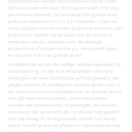
organisatie en worden extra beloond als ze meer
donateurs werven. Dus, als jij bijvoorbeeld 7,50 Euro
per maand doneert, da ontvangt het goede doel
pas jouw donatie na 12 tot 24 maanden. Laten we
eens uitgaan van het meest positieve scenario; zou
jij donateur worden als je weet dat de eerste 12
maanden van jou donatie naar die aardige
jongedame of jongeman die jou aanspreekt gaat,
en dus niet naar het goede doel?
Inmiddels zijn er ook de nodige relletjes geweest bij
straatwerving. Zo zijn er in Amsterdam wel eens
leerlingen van een middelbare school geweest die
gingen werven en daarbij het verhaal deden dat ze
dit vanuit hun school organiseerde en geheel gratis
hun tijd hierin investeerden. Deze misstanden
worden wel steeds beter afgevangen. Zo worden
donateurs die geworven zijn na afloop nog gebeld
met de vraag of ze nog steeds achter hun keuze
staan. Mocht je dus na afloop het idee hebben dat