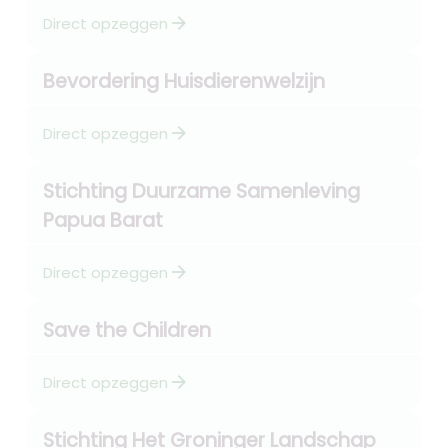
arrow_forward
Direct opzeggen
Bevordering Huisdierenwelzijn
arrow_forward
Direct opzeggen
Stichting Duurzame Samenleving
Papua Barat
arrow_forward
Direct opzeggen
Save the Children
arrow_forward
Direct opzeggen
Stichting Het Groninger Landschap