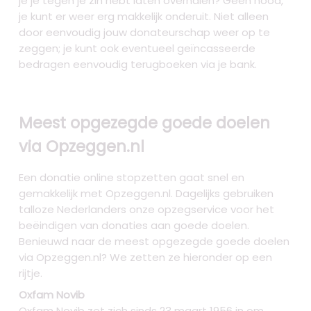
je je tegen je zin hebt laten overhalen? Geen nood,
je kunt er weer erg makkelijk onderuit. Niet alleen
door eenvoudig jouw donateurschap weer op te
zeggen; je kunt ook eventueel geïncasseerde
bedragen eenvoudig terugboeken via je bank.
Meest opgezegde goede doelen
via Opzeggen.nl
Een donatie online stopzetten gaat snel en
gemakkelijk met Opzeggen.nl. Dagelijks gebruiken
talloze Nederlanders onze opzegservice voor het
beëindigen van donaties aan goede doelen.
Benieuwd naar de meest opgezegde goede doelen
via Opzeggen.nl? We zetten ze hieronder op een
rijtje.
Oxfam Novib
Oxfam Novib zet zich sinds 23 maart 1956 in om