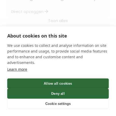
arrow_forward
Direct opzeggen
Toon alles
About cookies on this site
Categorieën
We use cookies to collect and analyse information on site
forum
close
VERA
performance and usage, to provide social media features
and to enhance and customise content and
Loterij
Maak kennis met onze
advertisements.
Goede doelen
digitale opzeghulp Vera.
Verzekering
Learn more
Wil je snel en simpel via
Fitness
whatsapp opzeggen, dan
is Vera de ideale keuze.
Krant & tijdschrift
Allow all cookies
Opzeggen.nl
Hallo, Vera hier..
Deny all
Kennisbank
Cookie settings
FAQ
uitproberen
Beoordelingen