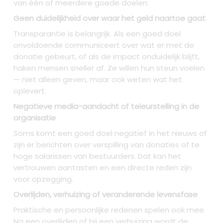
van één of meerdere goede doelen.
Geen duidelijkheid over waar het geld naartoe gaat
Transparantie is belangrijk. Als een goed doel
onvoldoende communiceert over wat er met de
donatie gebeurt, of als de impact onduidelijk blijft,
haken mensen sneller af. Ze willen hun steun voelen
— niet alleen geven, maar ook weten wat het
oplevert.
Negatieve media-aandacht of teleurstelling in de
organisatie
Soms komt een goed doel negatief in het nieuws of
zijn er berichten over verspilling van donaties of te
hoge salarissen van bestuurders. Dat kan het
vertrouwen aantasten en een directe reden zijn
voor opzegging.
Overlijden, verhuizing of veranderende levensfase
Praktische en persoonlijke redenen spelen ook mee.
Na een overlijden of bij een verhuizing wordt de