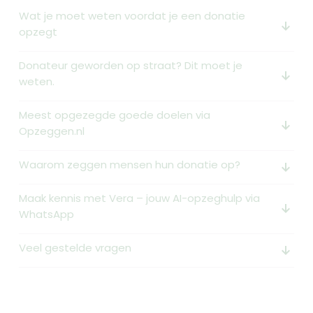
Wat je moet weten voordat je een donatie
arrow_downward_alt
opzegt
Donateur geworden op straat? Dit moet je
arrow_downward_alt
weten.
Meest opgezegde goede doelen via
arrow_downward_alt
Opzeggen.nl
Waarom zeggen mensen hun donatie op?
arrow_downward_alt
Maak kennis met Vera – jouw AI-opzeghulp via
arrow_downward_alt
WhatsApp
Veel gestelde vragen
arrow_downward_alt