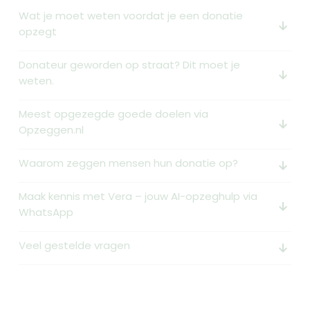
Wat je moet weten voordat je een donatie
arrow_downward_alt
opzegt
Donateur geworden op straat? Dit moet je
arrow_downward_alt
weten.
Meest opgezegde goede doelen via
arrow_downward_alt
Opzeggen.nl
Waarom zeggen mensen hun donatie op?
arrow_downward_alt
Maak kennis met Vera – jouw AI-opzeghulp via
arrow_downward_alt
WhatsApp
Veel gestelde vragen
arrow_downward_alt