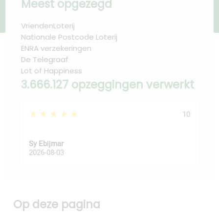
Meest opgezegd
VriendenLoterij
Nationale Postcode Loterij
ENRA verzekeringen
De Telegraaf
Lot of Happiness
3.666.127 opzeggingen verwerkt
★★★★★
★
10
Sy Ebijmar
dic
2026-08-03
202
Op deze pagina