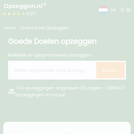
login
menu
- NL
★★★★★
9.07
Goed Doel Opzeggen
Home
Goede Doelen opzeggen
Makkelijk en gegarandeerd opzeggen.
Zoeken..
734 opzeggingen afgelopen 30 dagen - 3.666.127
group
opzeggingen in totaal