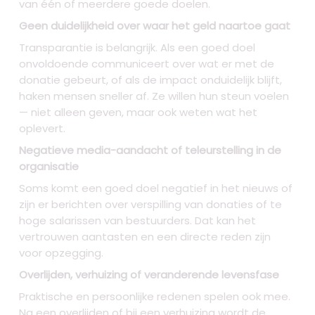
van één of meerdere goede doelen.
Geen duidelijkheid over waar het geld naartoe gaat
Transparantie is belangrijk. Als een goed doel
onvoldoende communiceert over wat er met de
donatie gebeurt, of als de impact onduidelijk blijft,
haken mensen sneller af. Ze willen hun steun voelen
— niet alleen geven, maar ook weten wat het
oplevert.
Negatieve media-aandacht of teleurstelling in de
organisatie
Soms komt een goed doel negatief in het nieuws of
zijn er berichten over verspilling van donaties of te
hoge salarissen van bestuurders. Dat kan het
vertrouwen aantasten en een directe reden zijn
voor opzegging.
Overlijden, verhuizing of veranderende levensfase
Praktische en persoonlijke redenen spelen ook mee.
Na een overlijden of bij een verhuizing wordt de