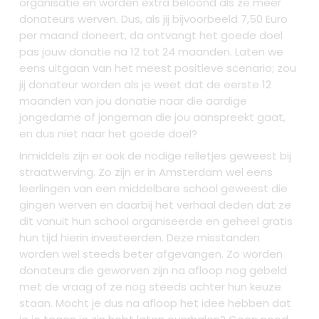
organisatie en worden extra beloond als ze meer
donateurs werven. Dus, als jij bijvoorbeeld 7,50 Euro
per maand doneert, da ontvangt het goede doel
pas jouw donatie na 12 tot 24 maanden. Laten we
eens uitgaan van het meest positieve scenario; zou
jij donateur worden als je weet dat de eerste 12
maanden van jou donatie naar die aardige
jongedame of jongeman die jou aanspreekt gaat,
en dus niet naar het goede doel?
Inmiddels zijn er ook de nodige relletjes geweest bij
straatwerving. Zo zijn er in Amsterdam wel eens
leerlingen van een middelbare school geweest die
gingen werven en daarbij het verhaal deden dat ze
dit vanuit hun school organiseerde en geheel gratis
hun tijd hierin investeerden. Deze misstanden
worden wel steeds beter afgevangen. Zo worden
donateurs die geworven zijn na afloop nog gebeld
met de vraag of ze nog steeds achter hun keuze
staan. Mocht je dus na afloop het idee hebben dat