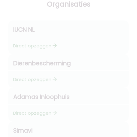
Organisaties
IUCN NL
arrow_forward
Direct opzeggen
Dierenbescherming
arrow_forward
Direct opzeggen
Adamas Inloophuis
arrow_forward
Direct opzeggen
Simavi