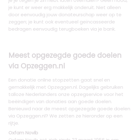
je je tegen je zin hebt laten overhalen? Geen nood,
je kunt er weer erg makkelijk onderuit. Niet alleen
door eenvoudig jouw donateurschap weer op te
zeggen; je kunt ook eventueel geïncasseerde
bedragen eenvoudig terugboeken via je bank.
Meest opgezegde goede doelen
via Opzeggen.nl
Een donatie online stopzetten gaat snel en
gemakkelijk met Opzeggen.nl. Dagelijks gebruiken
talloze Nederlanders onze opzegservice voor het
beëindigen van donaties aan goede doelen.
Benieuwd naar de meest opgezegde goede doelen
via Opzeggen.nl? We zetten ze hieronder op een
rijtje.
Oxfam Novib
Oxfam Novib zet zich sinds 23 maart 1956 in om