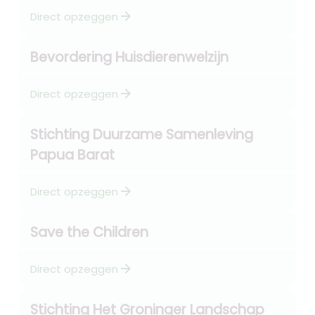
arrow_forward
Direct opzeggen
Bevordering Huisdierenwelzijn
arrow_forward
Direct opzeggen
Stichting Duurzame Samenleving
Papua Barat
arrow_forward
Direct opzeggen
Save the Children
arrow_forward
Direct opzeggen
Stichting Het Groninger Landschap