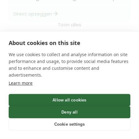
arrow_forward
Direct opzeggen
Toon alles
About cookies on this site
Categorieën
We use cookies to collect and analyse information on site
forum
close
VERA
performance and usage, to provide social media features
and to enhance and customise content and
Loterij
Maak kennis met onze
advertisements.
Goede doelen
digitale opzeghulp Vera.
Verzekering
Learn more
Wil je snel en simpel via
Fitness
whatsapp opzeggen, dan
is Vera de ideale keuze.
Krant & tijdschrift
Allow all cookies
Opzeggen.nl
Hallo, Vera hier..
Deny all
Kennisbank
Cookie settings
FAQ
uitproberen
Beoordelingen