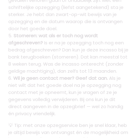
gevallen verloren gaan of onduidelijk zijn. Met een
schriftelijke opzegging (liefst aangetekend) sta je
sterker. Je hebt dan zwart-op-wit bewijs van je
opzegging en de datum waarop die is ontvangen
door het goede doel.
Storneren: wat als er toch nog wordt
afgeschreven?
Is er na je opzegging toch nog een
bedrag afgeschreven? Dan kun je deze incasso bij je
bank terugboeken (storneren). Dat kan meestal tot
8 weken terug. Was de incasso onterecht (zonder
geldige machtiging), dan zelfs tot 13 maanden.
Wil je geen contact meer? Geef dat aan.
Als je
niet wilt dat het goede doel na je opzegging nog
contact met je opneemt, kun je vragen of ze je
gegevens volledig verwijderen. Bij ons kun je dit
direct aangeven in de opzegbrief — wel zo handig
én privacy vriendelijk.
💡 Tip: met onze opzegservice ben je snel klaar, heb
je altijd bewijs van ontvangst én de mogelijkheid om