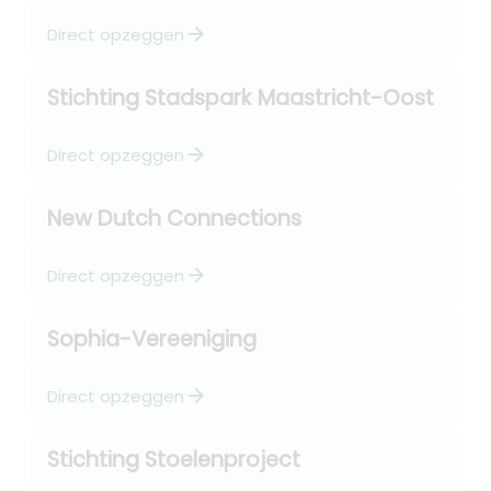
arrow_forward
Direct opzeggen
Stichting Stadspark Maastricht-Oost
arrow_forward
Direct opzeggen
New Dutch Connections
arrow_forward
Direct opzeggen
Sophia-Vereeniging
arrow_forward
Direct opzeggen
Stichting Stoelenproject